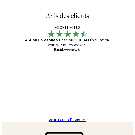
Avis des clients
EXCELLENTS
4.4 sur 5 étoiles
Basé sur 108341 Évaluation.
Voir quelques avis ici.
Acheteur vérifié
Avis
des
Impression que le colis avait été
clients
ouvert.Feuille enveloppant les affiches
abîmées aux extrémités.
4 juin
Edith G
Voir plus d’avis ici