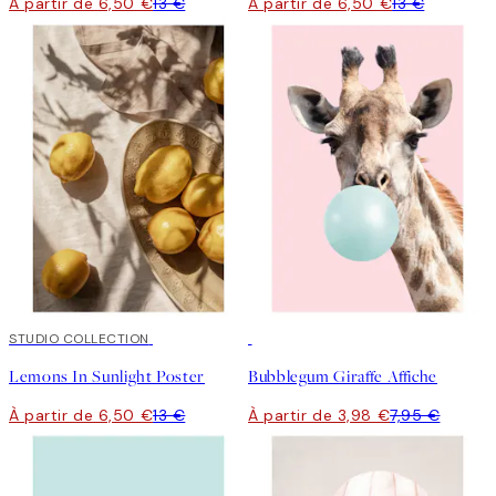
À partir de 6,50 €
13 €
À partir de 6,50 €
13 €
50%*
STUDIO COLLECTION
50%*
Lemons In Sunlight Poster
Bubblegum Giraffe Affiche
À partir de 6,50 €
13 €
À partir de 3,98 €
7,95 €