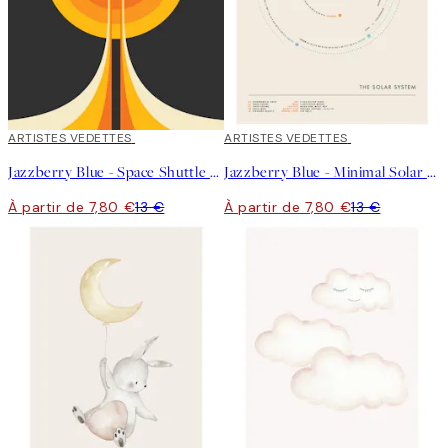
40%*
ARTISTES VEDETTES
40%*
ARTISTES VEDETTES
Jazzberry Blue - Space Shuttle No2 Affiche
Jazzberry Blue - Minimal Solar System Affiche
À partir de 7,80 €
13 €
À partir de 7,80 €
13 €