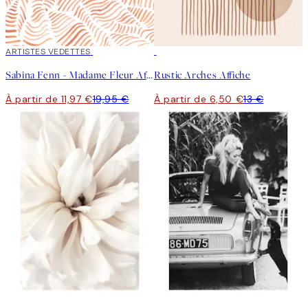
40%*
ARTISTES VEDETTES
50%*
Sabina Fenn - Madame Fleur Affiche
Rustic Arches Affiche
À partir de 11,97 €
19,95 €
À partir de 6,50 €
13 €
50%*
50%*