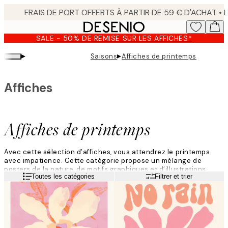
Skip
to
main
SALE - 50% DE REMISE SUR LES AFFICHES*
content.
▸
▸
Saisons
Affiches de printemps
Affiches
Affiches de printemps
Avec cette sélection d’affiches, vous attendrez le printemps
avec impatience. Cette catégorie propose un mélange de
posters de la nature, de motifs graphiques et d’illustrations
Lire la suite
Toutes les catégories
Filtrer et trier
dans des tons pastel ludiques et des nuances douces et
harmonieuses. Ces affiches sont parfaites pour vous si vous
recherchez de nouvelles affiches pour décorer votre maison
pour une saison plus lumineuse. Inspirez-vous !