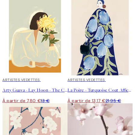
40%*
ARTISTES VEDETTES
40%*
ARTISTES VEDETTES
Arty Guava - Lay Hoon - The Chrysanthemum Affiche
La Poire - Turquoise Coat Affiche
À partir de 7,80 €
13 €
À partir de 13,17 €
21,95 €