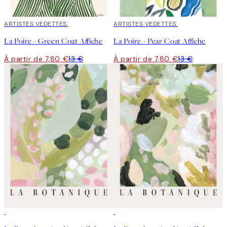
40%*
ARTISTES VEDETTES
40%*
ARTISTES VEDETTES
La Poire - Green Coat Affiche
La Poire - Pear Coat Affiche
À partir de 7,80 €
13 €
À partir de 7,80 €
13 €
50%*
50%*