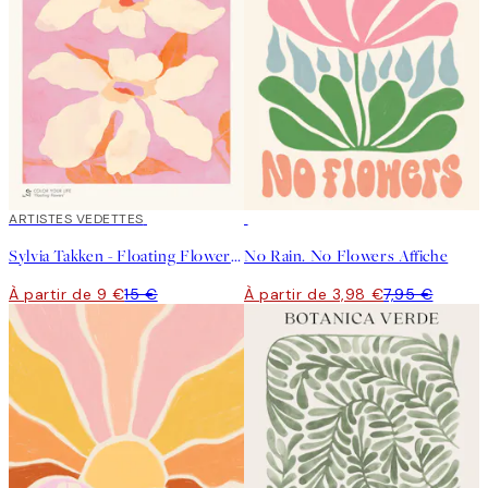
40%*
ARTISTES VEDETTES
50%*
Sylvia Takken - Floating Flowers Affiche
No Rain. No Flowers Affiche
À partir de 9 €
15 €
À partir de 3,98 €
7,95 €