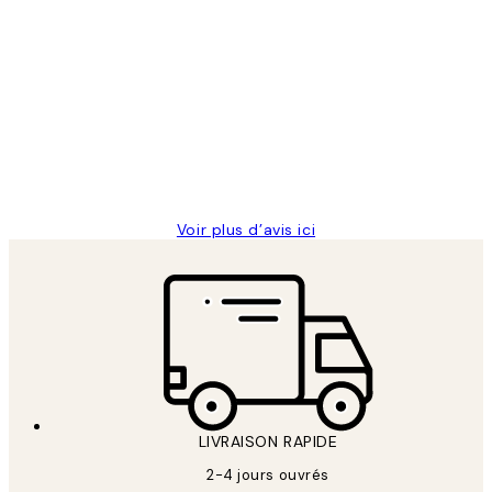
Acheteur vérifié
Avis
des
Impression que le colis avait été
clients
ouvert.Feuille enveloppant les affiches
abîmées aux extrémités.
4 juin
Edith G
Voir plus d’avis ici
LIVRAISON RAPIDE
2-4 jours ouvrés