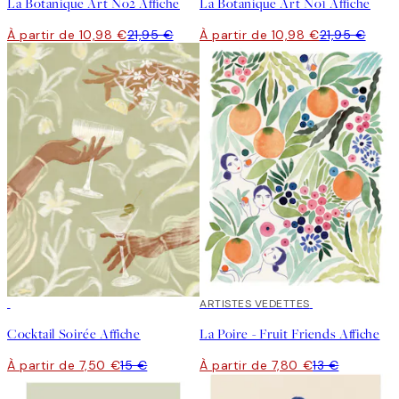
La Botanique Art No2 Affiche
La Botanique Art No1 Affiche
À partir de 10,98 €
21,95 €
À partir de 10,98 €
21,95 €
50%*
40%*
ARTISTES VEDETTES
Cocktail Soirée Affiche
La Poire - Fruit Friends Affiche
À partir de 7,50 €
15 €
À partir de 7,80 €
13 €