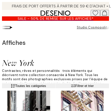
Skip
to
main
SALE - 50% DE REMISE SUR LES AFFICHES*
content.
▸
Studio Cosmopolita
Affiches
New York
Contrastes, rêves et personnalités : trois éléments qui
décrivent notre collection consacrée à New York. Tous les
motifs sont des photographies exclusives prises par l’équipe de
créateurs de Desenio et font partie de Studio Cosmopolitan -
Lire la suite
Toutes les catégories
Filtrer et trier
une série d'art photographique qui célèbre l’avènement d’une
société cosmopolite.