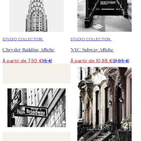
50%*
STUDIO COLLECTION
50%*
STUDIO COLLECTION
Chrysler Building Affiche
NYC Subway Affiche
À partir de 7,50 €
15 €
À partir de 10,98 €
21,95 €