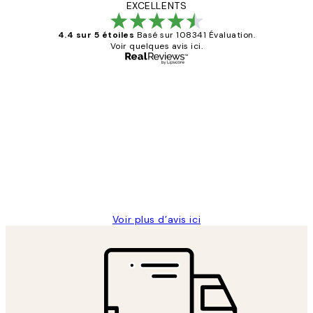
EXCELLENTS
4.4 sur 5 étoiles
Basé sur 108341 Évaluation.
Voir quelques avis ici.
Acheteur vérifié
Avis
des
Impression que le colis avait été
clients
ouvert.Feuille enveloppant les affiches
abîmées aux extrémités.
4 juin
Edith G
Voir plus d’avis ici