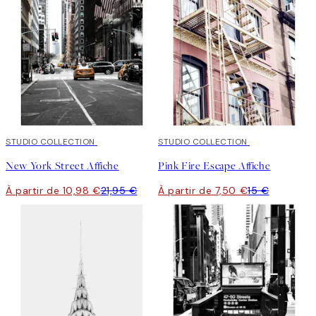
50%*
STUDIO COLLECTION
50%*
STUDIO COLLECTION
New York Street Affiche
Pink Fire Escape Affiche
À partir de 10,98 €
21,95 €
À partir de 7,50 €
15 €