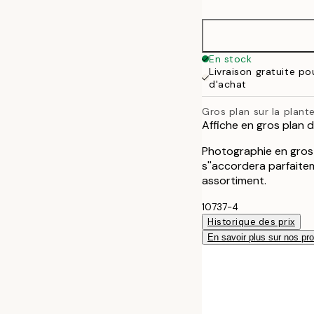
30x40 cm
50x70 cm
En stock
Livraison gratuite p
d'achat
Gros plan sur la plan
Affiche en gros plan 
Photographie en gros 
s''accordera parfaitem
assortiment.
10737-4
Historique des prix
En savoir plus sur nos pro