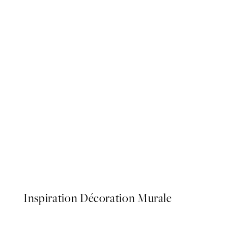
50%*
Espresso Brew Affiche
À partir de 6,50 €
13 €
Inspiration Décoration Murale