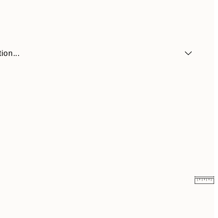
ion...
6,50 €
13 €