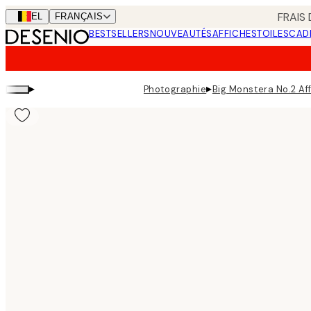
Skip
FRAIS
BEL
FRANÇAIS
to
BESTSELLERS
NOUVEAUTÉS
AFFICHES
TOILES
CAD
main
content.
▸
▸
Photographie
Big Monstera No.2 Af