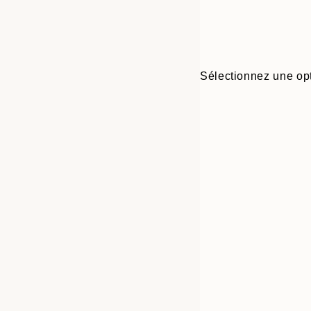
Sélectionnez une opt
Frame
21x30 cm
options