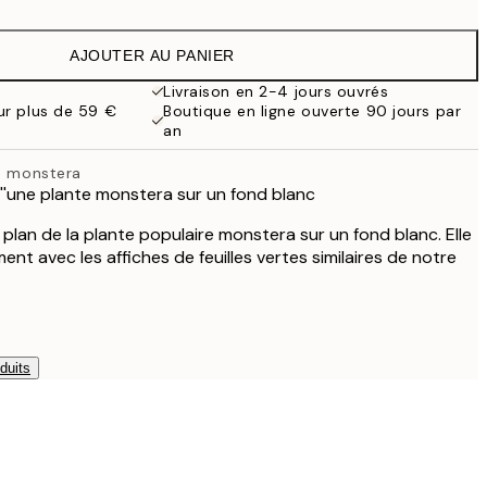
9,98 €
19,95 €
AJOUTER AU PANIER
16,23 €
32,45 €
Livraison en 2-4 jours ouvrés
our plus de 59 €
Boutique en ligne ouverte 90 jours par
an
te monstera
d''une plante monstera sur un fond blanc
plan de la plante populaire monstera sur un fond blanc. Elle
ent avec les affiches de feuilles vertes similaires de notre
duits