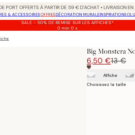
 DE PORT OFFERTS À PARTIR DE 59 € D'ACHAT • LIVRAISON E
RES & ACCESSOIRES
OFFRES
DÉCORATION MURALE
INSPIRATION
SOLU
SALE - 50% DE REMISE SUR LES AFFICHES*
0 min
0 s
Valable
jusqu'au
fiche
:
2026-
Big Monstera No
08-
09
6,50 €
13 €
Affiche
Choisissez la taille