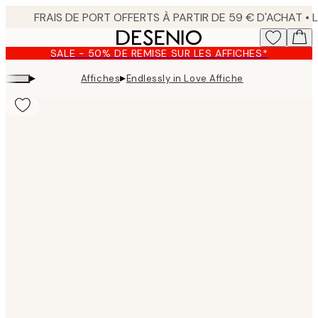
Skip
to
main
SALE - 50% DE REMISE SUR LES AFFICHES*
content.
▸
▸
Affiches
Endlessly in Love Affiche
Product
images