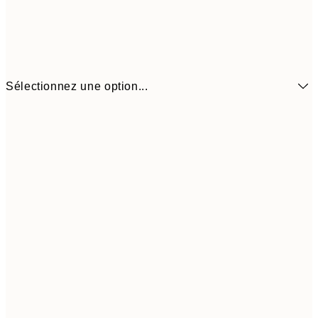
Sélectionnez une option...
3,
21x30 cm