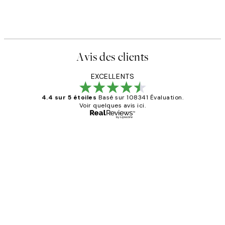
Avis des clients
EXCELLENTS
4.4 sur 5 étoiles
Basé sur 108341 Évaluation.
Voir quelques avis ici.
Acheteur vérifié
Avis
des
Impression que le colis avait été
clients
ouvert.Feuille enveloppant les affiches
abîmées aux extrémités.
4 juin
Edith G