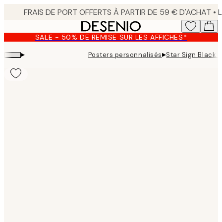
Skip
to
main
SALE - 50% DE REMISE SUR LES AFFICHES*
content.
▸
▸
Posters personnalisés
Star Sign Black 
Product
images