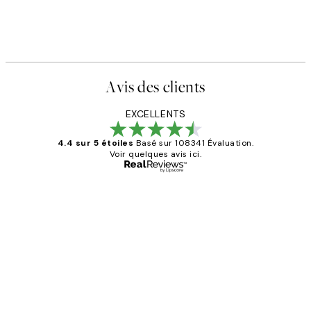
he
Happy Place Affiche
,95 €
À partir de 3,98 €
7,95 €
Avis des clients
EXCELLENTS
4.4 sur 5 étoiles
Basé sur 108341 Évaluation.
Voir quelques avis ici.
Acheteur vérifié
Avis
des
Impression que le colis avait été
clients
ouvert.Feuille enveloppant les affiches
abîmées aux extrémités.
4 juin
Edith G