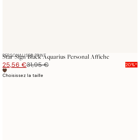
PERSONALISED PRINT
Star Sign Black Aquarius Personal Affiche
25,56 €
31,95 €
20%*
Choisissez la taille