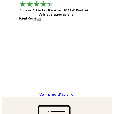
4.4 sur 5 étoiles
Basé sur 108341 Évaluation.
Voir quelques avis ici.
Avis
des
clients
Impression que le colis avait été ouvert.Feuille
4 juin
Edith G
Voir plus d’avis ici