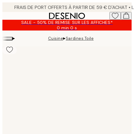
Skip
to
main
SALE - 50% DE REMISE SUR LES AFFICHES*
content.
0 min
0 s
Valable
jusqu'au
▸
▸
Cuisine
Sardines Toile
:
2026-
08-
10
Product
images