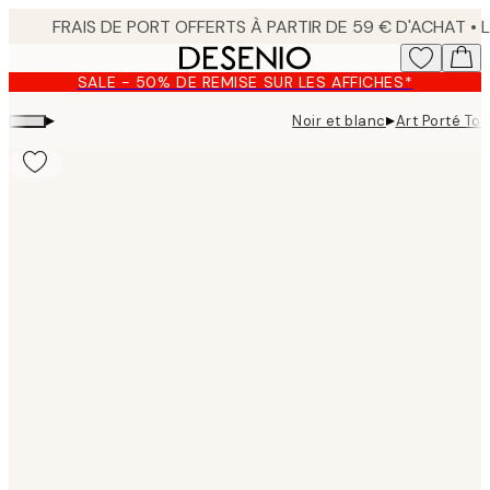
Skip
to
main
SALE - 50% DE REMISE SUR LES AFFICHES*
content.
▸
▸
Noir et blanc
Art Porté Toi
Product
images