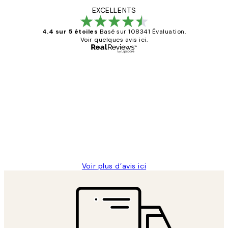
EXCELLENTS
4.4 sur 5 étoiles
Basé sur 108341 Évaluation.
Voir quelques avis ici.
Acheteur vérifié
Avis
des
Impression que le colis avait été
clients
ouvert.Feuille enveloppant les affiches
abîmées aux extrémités.
4 juin
Edith G
Voir plus d’avis ici