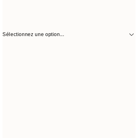
Sélectionnez une option...
41,3
30x40 cm