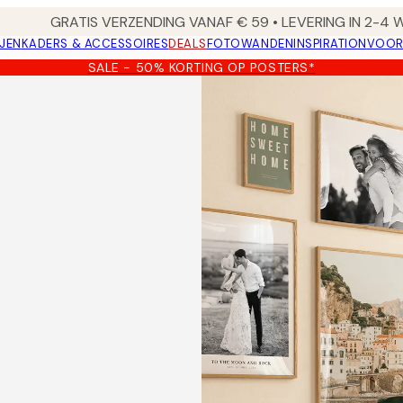
GRATIS VERZENDING VANAF € 59 • LEVERING IN 2-4
JEN
KADERS & ACCESSOIRES
DEALS
FOTOWANDEN
INSPIRATION
VOOR
SALE - 50% KORTING OP POSTERS*