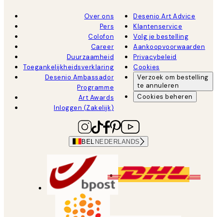
Over ons
Desenio Art Advice
Pers
Klantenservice
Colofon
Volg je bestelling
Career
Aankoopvoorwaarden
Duurzaamheid
Privacybeleid
Toegankelijkheidsverklaring
Cookies
Desenio Ambassador
Verzoek om bestelling
te annuleren
Programme
Cookies beheren
Art Awards
Inloggen (Zakelijk)
BEL
NEDERLANDS