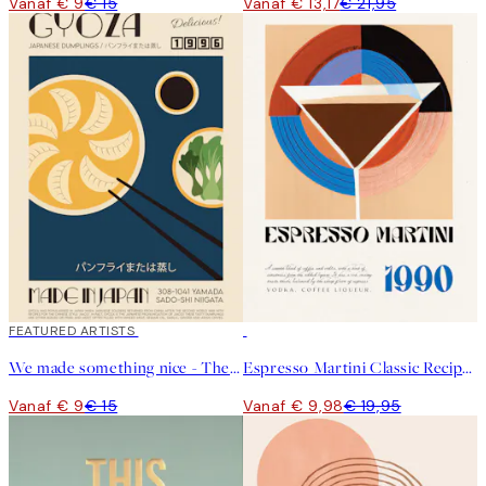
Vanaf € 9
€ 15
Vanaf € 13,17
€ 21,95
40%*
FEATURED ARTISTS
50%*
We made something nice - The Gyoza Poster
Espresso Martini Classic Recipe Poster
Vanaf € 9
€ 15
Vanaf € 9,98
€ 19,95