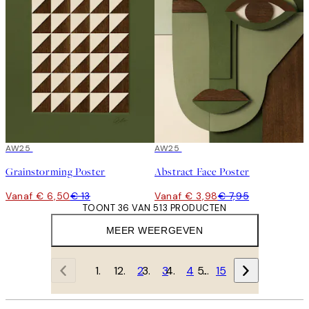
50%*
AW25
50%*
AW25
Grainstorming Poster
Abstract Face Poster
Vanaf € 6,50
€ 13
Vanaf € 3,98
€ 7,95
TOONT 36 VAN 513 PRODUCTEN
MEER WEERGEVEN
1
2
3
4
…
15