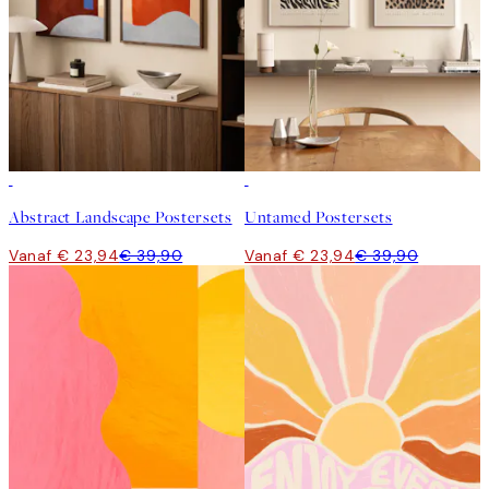
-40%
-40%
Abstract Landscape Postersets
Untamed Postersets
Vanaf € 23,94
€ 39,90
Vanaf € 23,94
€ 39,90