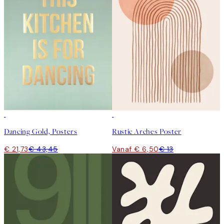
50%*
50%*
Dancing Gold, Posters
Rustic Arches Poster
€ 21,73
€ 43,45
Vanaf € 6,50
€ 13