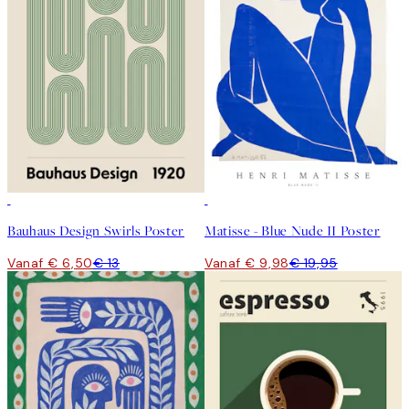
50%*
50%*
Bauhaus Design Swirls Poster
Matisse - Blue Nude II Poster
Vanaf € 6,50
€ 13
Vanaf € 9,98
€ 19,95