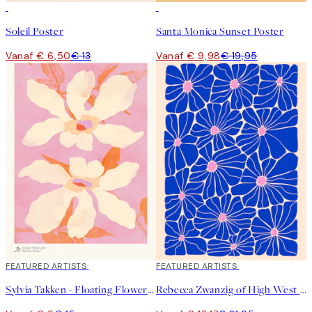
50%*
50%*
Soleil Poster
Santa Monica Sunset Poster
Vanaf € 6,50
€ 13
Vanaf € 9,98
€ 19,95
40%*
FEATURED ARTISTS
40%*
FEATURED ARTISTS
Sylvia Takken - Floating Flowers Poster
Rebecca Zwanzig of High West Wild - Olga Poster