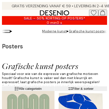
Skip
to
main
SALE - 50% KORTING OP POSTERS*
content.
0 min
0 s
Geldig
tot:
▸
▸
Moderne kunst
Grafische kunst posters
2026-
08-
09
Posters
Grafische kunst posters
Speciaal voor wie van de expressie van grafische motieven
houdt! Grafische kunst is vaker wel dan niet kleurrijk en
expressief, laat grafische posters je innerlijk weerspiegelen!
Grafische posters staan mooi in een moderne inrichting en
Lees meer
Alle categorieën
Filter & sorteer
kunnen heel goed gecombineerd worden met posters met tekst
of fotokunst. Laat je fantasie de vrije loop.