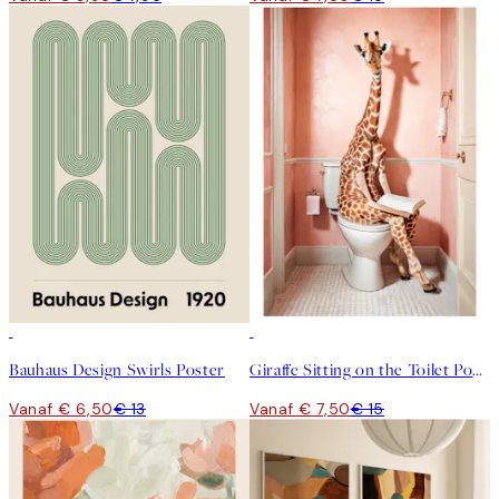
50%*
50%*
Bauhaus Design Swirls Poster
Giraffe Sitting on the Toilet Poster
Vanaf € 6,50
€ 13
Vanaf € 7,50
€ 15