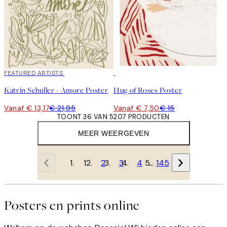
40%*
FEATURED ARTISTS
50%*
Katrin Schuller - Amore Poster
Hug of Roses Poster
Vanaf € 13,17
€ 21,95
Vanaf € 7,50
€ 15
TOONT 36 VAN 5207 PRODUCTEN
MEER WEERGEVEN
1
2
3
4
…
145
Posters en prints online