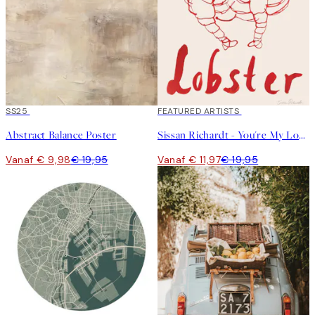
50%*
SS25
40%*
FEATURED ARTISTS
Abstract Balance Poster
Sissan Richardt - You're My Lobster Poster
Vanaf € 9,98
€ 19,95
Vanaf € 11,97
€ 19,95