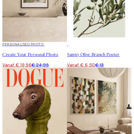
20%*
PERSONALISED PHOTO
Creëer zelf kunst
50%*
Create Your Personal Photo
Sunny Olive Branch Poster
Vanaf € 19,96
€ 24,95
Vanaf € 6,50
€ 13