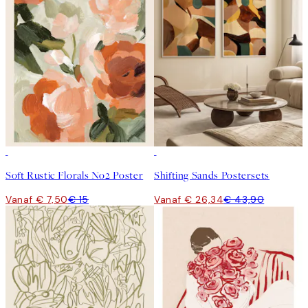
50%*
-40%
Soft Rustic Florals No2 Poster
Shifting Sands Postersets
Vanaf € 7,50
€ 15
Vanaf € 26,34
€ 43,90