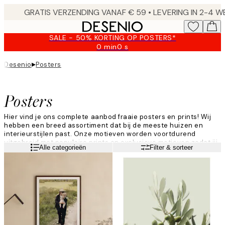
Skip
to
main
SALE - 50% KORTING OP POSTERS*
content.
0 min
0 s
Geldig
tot:
▸
Desenio
Posters
2026-
08-
09
Posters
Hier vind je ons complete aanbod fraaie posters en prints! Wij
hebben een breed assortiment dat bij de meeste huizen en
interieurstijlen past. Onze motieven worden voortdurend
uitgebreid met populaire prints en exclusieve motieven zodat jij
Lees meer
Alle categorieën
Filter & sorteer
als klant altijd iets kunt vinden dat bij jou past. Geef je muren
een oppepper en maak een inrichting met trendy posters van
Desenio!