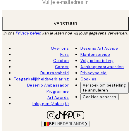
VERSTUUR
In ons
Privacy beleid
kan je lezen hoe wij jouw gegevens verwerken.
Over ons
Desenio Art Advice
Pers
Klantenservice
Colofon
Volg je bestelling
Career
Aankoopvoorwaarden
Duurzaamheid
Privacybeleid
Toegankelijkheidsverklaring
Cookies
Desenio Ambassador
Verzoek om bestelling
te annuleren
Programme
Cookies beheren
Art Awards
Inloggen (Zakelijk)
BEL
NEDERLANDS