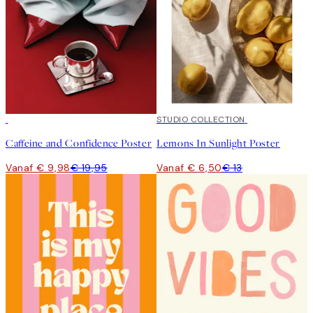
50%*
50%*
STUDIO COLLECTION
Caffeine and Confidence Poster
Lemons In Sunlight Poster
Vanaf € 9,98
€ 19,95
Vanaf € 6,50
€ 13