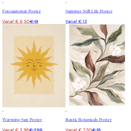
50%*
Fotoautomat Poster
Summer Still Life Poster
Vanaf € 6,50
€ 13
Vanaf € 13
50%*
50%*
Warming Sun Poster
Rustic Botanicals Poster
Vanaf € 3,98
€ 7,95
Vanaf € 7,50
€ 15