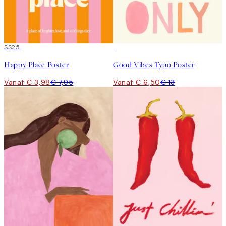
50%*
SS25
50%*
Happy Place Poster
Good Vibes Typo Poster
Vanaf € 3,98
€ 7,95
Vanaf € 6,50
€ 13