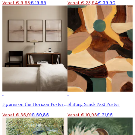
Vanaf € 9,98
€ 19,95
Vanaf € 23,94
€ 39,90
-40%
50%*
Figures on the Horizon Postersets
Shifting Sands No2 Poster
Vanaf € 35,91
€ 59,85
Vanaf € 10,98
€ 21,95