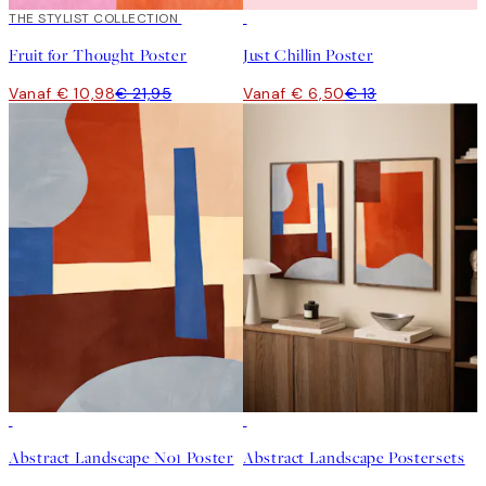
50%*
THE STYLIST COLLECTION
50%*
Fruit for Thought Poster
Just Chillin Poster
Vanaf € 10,98
€ 21,95
Vanaf € 6,50
€ 13
50%*
-40%
Abstract Landscape No1 Poster
Abstract Landscape Postersets