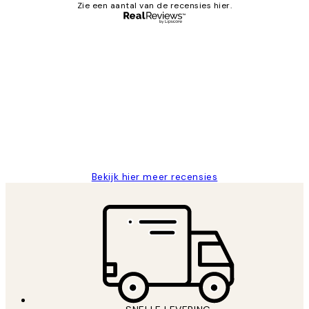
Zie een aantal van de recensies hier.
Geverifieerde koper
Recensies
van
Al vaker bij Desenio besteld. Altijd
klanten
tevreden. Goeie kwaliteit en snelle
levering.
25 mei
Janneke M
Bekijk hier meer recensies