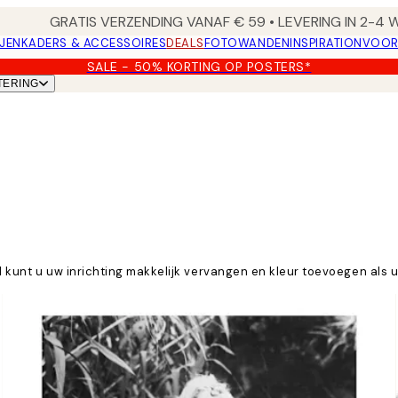
GRATIS VERZENDING VANAF € 59 • LEVERING IN 2-4
JEN
KADERS & ACCESSOIRES
DEALS
FOTOWANDEN
INSPIRATION
VOOR
SALE - 50% KORTING OP POSTERS*
TERING
d kunt u uw inrichting makkelijk vervangen en kleur toevoegen als u