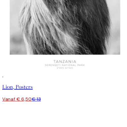
50%*
Lion, Posters
Vanaf € 6,50
€ 13