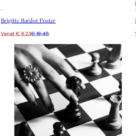
50%*
Brigitte Bardot Poster
Vanaf € 8,23
€ 16,45