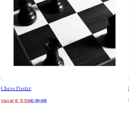
50%*
Chess Poster
Vanaf € 9,98
€ 19,95