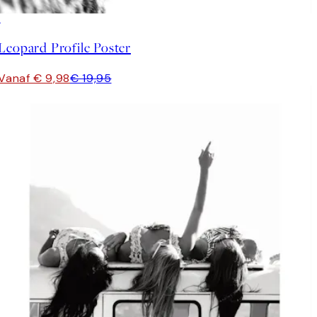
50%*
Leopard Profile Poster
Vanaf € 9,98
€ 19,95