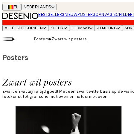
Skip
BEL
NEDERLANDS
to
BESTSELLERS
NIEUW
POSTERS
CANVAS SCHILDERI
main
content.
ALLE CATEGORIEËN
KLEUR
FORMAAT
AFMETING
SOR
▸
▸
Posters
Zwart wit posters
Posters
Zwart wit posters
Zwart en wit zijn altijd goed! Met een zwart witte basis op de wan
fotokunst tot grafische motieven en natuurmotieven.