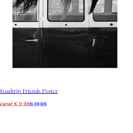
50%*
Roadtrip Friends Poster
Vanaf € 9,98
€ 19,95