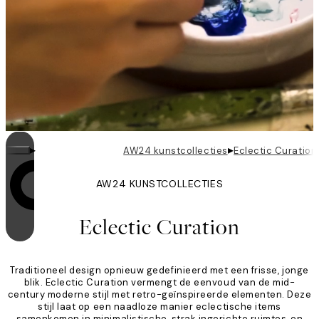
▸
▸
AW24 kunstcollecties
Eclectic Curation
AW24 KUNSTCOLLECTIES
Looping is ingeschakeld
Eclectic Curation
Traditioneel design opnieuw gedefinieerd met een frisse, jonge
blik. Eclectic Curation vermengt de eenvoud van de mid-
century moderne stijl met retro-geïnspireerde elementen. Deze
stijl laat op een naadloze manier eclectische items
samenkomen in minimalistische, strak ingerichte ruimtes, en