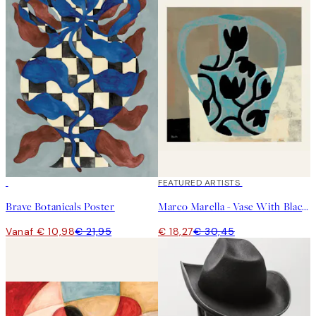
50%*
40%*
FEATURED ARTISTS
Brave Botanicals Poster
Marco Marella - Vase With Black Flowers Poster
Vanaf € 10,98
€ 21,95
€ 18,27
€ 30,45