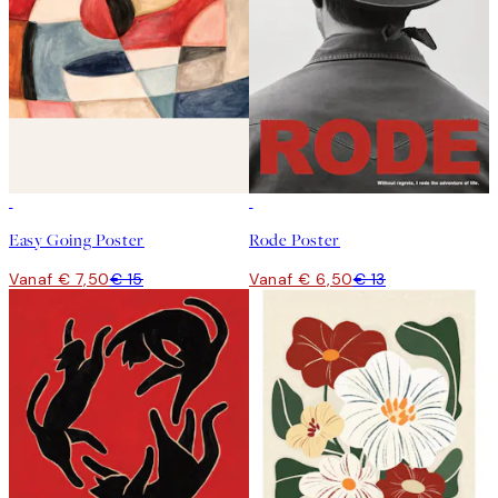
50%*
50%*
Easy Going Poster
Rode Poster
Vanaf € 7,50
€ 15
Vanaf € 6,50
€ 13