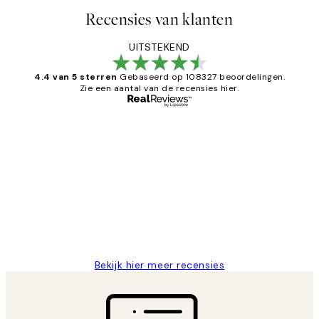
Recensies van klanten
UITSTEKEND
4.4 van 5 sterren
Gebaseerd op 108327 beoordelingen.
Zie een aantal van de recensies hier.
Geverifieerde koper
Recensies
van
Al vaker bij Desenio besteld. Altijd
klanten
tevreden. Goeie kwaliteit en snelle
levering.
25 mei
Janneke M
Bekijk hier meer recensies