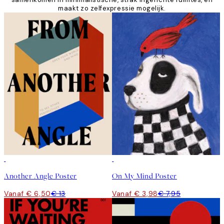
maakt zo zelfexpressie mogelijk.
50%*
50%*
Another Angle Poster
On My Mind Poster
Vanaf € 6,50
€ 13
Vanaf € 3,98
€ 7,95