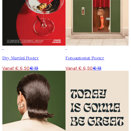
50%*
50%*
Dry Martini Poster
Fotoautomat Poster
Vanaf € 6,50
€ 13
Vanaf € 6,50
€ 13