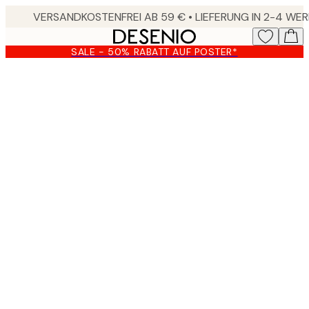
Skip
to
main
SALE - 50% RABATT AUF POSTER*
content.