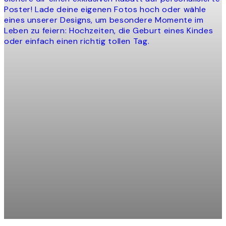
Poster! Lade deine eigenen Fotos hoch oder wähle
eines unserer Designs, um besondere Momente im
Leben zu feiern: Hochzeiten, die Geburt eines Kindes
oder einfach einen richtig tollen Tag.
Product
slider
 Poster
Globe Map Moss Personal Po