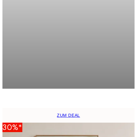
Product
slider
 No1 Poster
Richard Podgurski - Ocean Di
Ab 13,17 €
21,95 €
ZUM DEAL
30%*