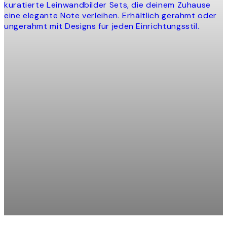
kuratierte Leinwandbilder Sets, die deinem Zuhause
eine elegante Note verleihen. Erhältlich gerahmt oder
ungerahmt mit Designs für jeden Einrichtungsstil.
Product
slider
ilder Duo
Squared Abstract Leinwandbi