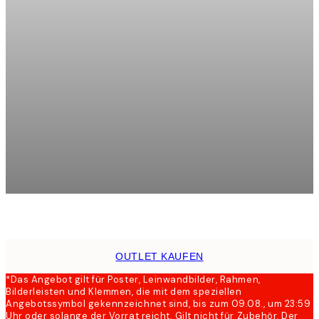
Product
slider
Royal Botanical Leopard Post
Ab 3,90 €
13 €
OUTLET KAUFEN
*Das Angebot gilt für Poster, Leinwandbilder, Rahmen,
Bilderleisten und Klemmen, die mit dem speziellen
Angebotssymbol gekennzeichnet sind, bis zum 09.08., um 23:59
Uhr oder solange der Vorrat reicht. Gilt nicht für Zubehör. Der