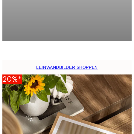
andbild
Monet - Water Lily Pond Lei
Ab 41,30 €
59 €
LEINWANDBILDER SHOPPEN
20%*