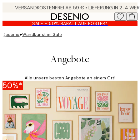
Skip
to
main
SALE - 50% RABATT AUF POSTER*
content.
▸
Desenio
Wandkunst im Sale
Angebote
Alle unsere besten Angebote an einem Ort!
50%*