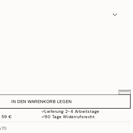
IN DEN WARENKORB LEGEN
7,61 €
8,95 €
Lieferung 2-4 Arbeitstage
b 59 €
90 Tage Widerrufsrecht
11,05 €
13 €
x70
23,76 €