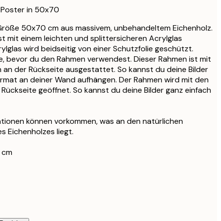
27,95 €
 Poster in 50x70
33,15 €
Größe 50x70 cm aus massivem, unbehandeltem Eichenholz.
39 €
t mit einem leichten und splittersicheren Acrylglas
33,15 €
lglas wird beidseitig von einer Schutzfolie geschützt.
39 €
tte, bevor du den Rahmen verwendest. Dieser Rahmen ist mit
 an der Rückseite ausgestattet. So kannst du deine Bilder
38,21 €
rmat an deiner Wand aufhängen. Der Rahmen wird mit den
44,95 €
Rückseite geöffnet. So kannst du deine Bilder ganz einfach
56,95 €
67 €
iationen können vorkommen, was an den natürlichen
 Eichenholzes liegt.
 cm