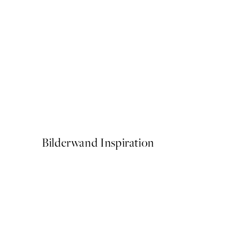
50%*
Time for Wine Poster
Ab 7,50 €
15 €
Bilderwand Inspiration