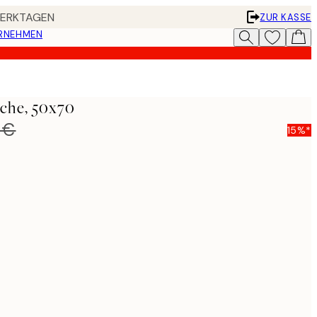
 WERKTAGEN
ZUR KASSE
ERNEHMEN
che, 50x70
 €
15%*