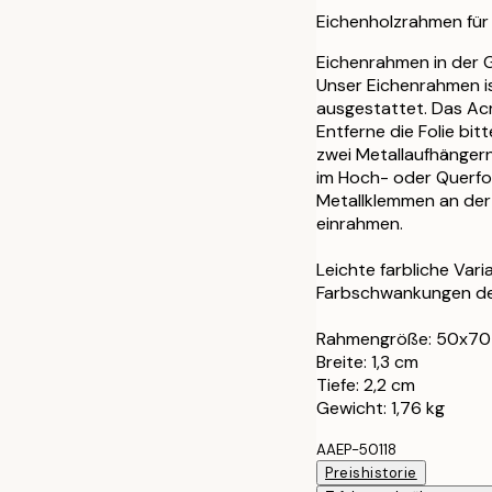
30x40 cm
Eichenholzrahmen für
40x50 cm
Eichenrahmen in der 
Unser Eichenrahmen is
ausgestattet. Das Acry
50x50 cm
Entferne die Folie bi
zwei Metallaufhängern
50x70 cm
im Hoch- oder Querfo
Metallklemmen an der 
70x100 cm
einrahmen.
Leichte farbliche Var
Farbschwankungen des
Rahmengröße: 50x70
Breite: 1,3 cm
Tiefe: 2,2 cm
Gewicht: 1,76 kg
AAEP-50118
Preishistorie