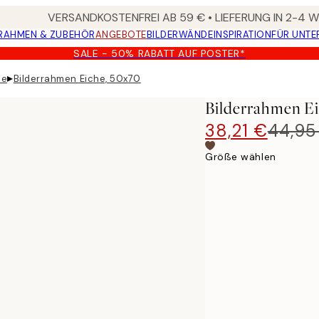
VERSANDKOSTENFREI AB 59 € • LIEFERUNG IN 2-4
RAHMEN & ZUBEHÖR
ANGEBOTE
BILDERWÄNDE
INSPIRATION
FÜR UNT
SALE - 50% RABATT AUF POSTER*
▸
he
Bilderrahmen Eiche, 50x70
Bilderrahmen Ei
38,21 €
44,95
Größe wählen