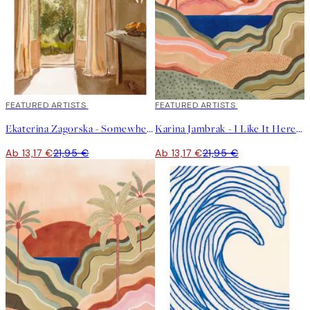
40%*
FEATURED ARTISTS
40%*
FEATURED ARTISTS
Ekaterina Zagorska - Somewhere I Want to Be Poster
Karina Jambrak - I Like It Here Poster
Ab 13,17 €
21,95 €
Ab 13,17 €
21,95 €