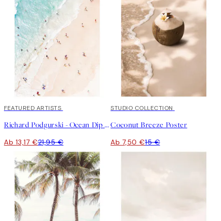
40%*
FEATURED ARTISTS
50%*
STUDIO COLLECTION
Richard Podgurski - Ocean Dip Poster
Coconut Breeze Poster
Ab 13,17 €
21,95 €
Ab 7,50 €
15 €