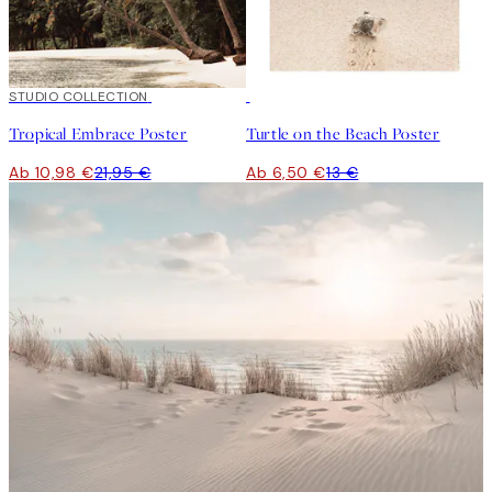
50%*
STUDIO COLLECTION
50%*
Tropical Embrace Poster
Turtle on the Beach Poster
Ab 10,98 €
21,95 €
Ab 6,50 €
13 €