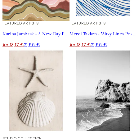
40%*
FEATURED ARTISTS
40%*
FEATURED ARTISTS
Karina Jambrak - A New Day Poster
Merel Takken - Wavy Lines Poster
Ab 13,17 €
21,95 €
Ab 13,17 €
21,95 €
50%*
STUDIO COLLECTION
50%*