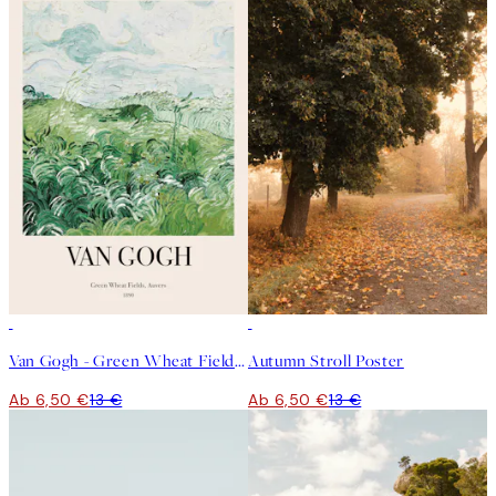
50%*
50%*
Van Gogh - Green Wheat Fields, Auvers No2 Poster
Autumn Stroll Poster
Ab 6,50 €
13 €
Ab 6,50 €
13 €