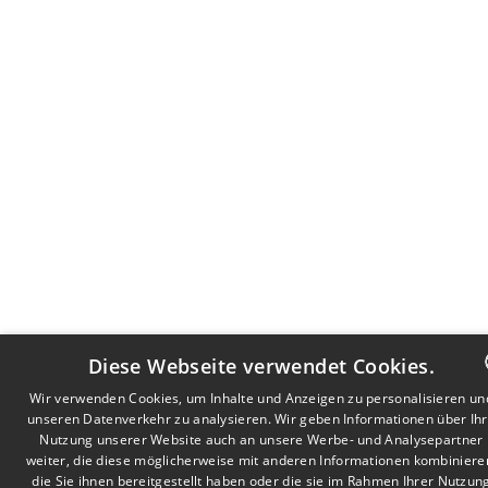
Diese Webseite verwendet Cookies.
Wir verwenden Cookies, um Inhalte und Anzeigen zu personalisieren un
unseren Datenverkehr zu analysieren. Wir geben Informationen über Ih
DUTCH
Nutzung unserer Website auch an unsere Werbe- und Analysepartner
FRENCH
weiter, die diese möglicherweise mit anderen Informationen kombiniere
die Sie ihnen bereitgestellt haben oder die sie im Rahmen Ihrer Nutzun