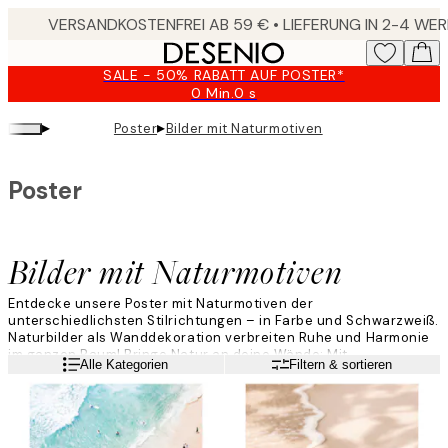
Skip
to
main
SALE - 50% RABATT AUF POSTER*
content.
0 Min.
0 s
Gültig
bis:
▸
▸
Poster
Bilder mit Naturmotiven
2026-
08-
09
Poster
Bilder mit Naturmotiven
Entdecke unsere Poster mit Naturmotiven der
unterschiedlichsten Stilrichtungen – in Farbe und Schwarzweiß.
Naturbilder als Wanddekoration verbreiten Ruhe und Harmonie
im ganzen Raum! Bringe Natur an deine Wände: Mit
Weiterlesen
Alle Kategorien
Filtern & sortieren
Meeresbrandung, einem üppig grünen Wald oder einem
Berggipfel. Bei uns findest du ein umfangreiches Angebot für die
unterschiedlichsten Einrichtungsstile.