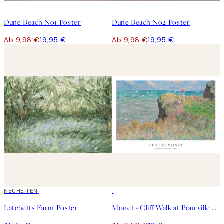
50%*
50%*
Dune Beach No1 Poster
Dune Beach No2 Poster
Ab 9,98 €
19,95 €
Ab 9,98 €
19,95 €
NEUHEITEN
50%*
Latchetts Farm Poster
Monet - Cliff Walk at Pourville Poster