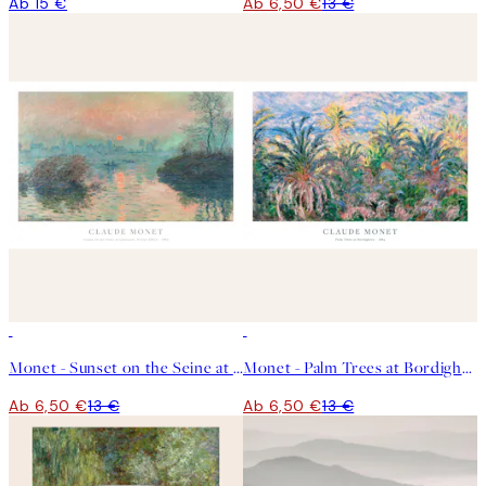
Ab 15 €
Ab 6,50 €
13 €
50%*
50%*
Monet - Sunset on the Seine at Lavacourt, Winter Effect Poster
Monet - Palm Trees at Bordighera Poster
Ab 6,50 €
13 €
Ab 6,50 €
13 €