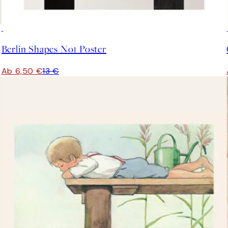
50%*
Berlin Shapes No1 Poster
Ab 6,50 €
13 €