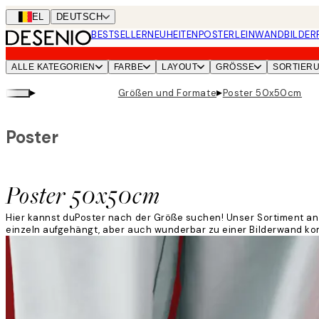
Skip
BEL
DEUTSCH
to
BESTSELLER
NEUHEITEN
POSTER
LEINWANDBILDER
main
content.
ALLE KATEGORIEN
FARBE
LAYOUT
GRÖSSE
SORTIER
▸
▸
Größen und Formate
Poster 50x50cm
Poster
Poster 50x50cm
Hier kannst duPoster nach der Größe suchen! Unser Sortiment an 
einzeln aufgehängt, aber auch wunderbar zu einer Bilderwand ko