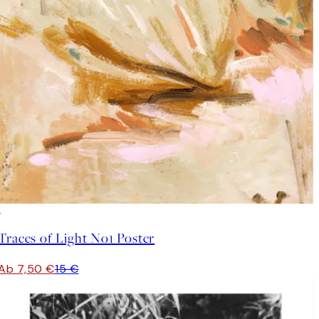
50%*
Traces of Light No1 Poster
Ab 7,50 €
15 €