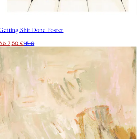
50%*
Getting Shit Done Poster
Ab 7,50 €
15 €