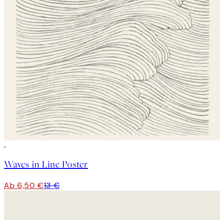
50%*
Waves in Line Poster
Ab 6,50 €
13 €