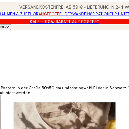
VERSANDKOSTENFREI AB 59 € • LIEFERUNG IN 2-4
RAHMEN & ZUBEHÖR
ANGEBOTE
BILDERWÄNDE
INSPIRATION
FÜR UNT
SALE - 50% RABATT AUF POSTER*
UNG
Postern in der Größe 50x50 cm umfasst sowohl Bilder in Schwarz-W
mbiniert werden.