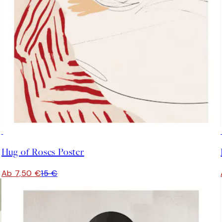
50%*
Hug of Roses Poster
Ab 7,50 €
15 €