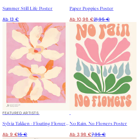
Summer Still Life Poster
Paper Poppies Poster
Ab 13 €
Ab 10,98 €
21,95 €
40%*
FEATURED ARTISTS
50%*
Sylvia Takken - Floating Flowers Poster
No Rain. No Flowers Poster
Ab 9 €
15 €
Ab 3,98 €
7,95 €