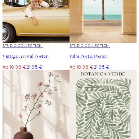
50%*
STUDIO COLLECTION
50%*
STUDIO COLLECTION
Vintage Arrival Poster
Palm Portal Poster
Ab 10,98 €
21,95 €
Ab 10,98 €
21,95 €