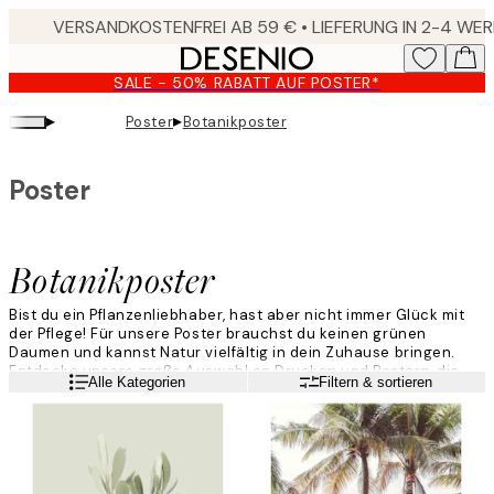
Skip
to
main
SALE - 50% RABATT AUF POSTER*
content.
▸
▸
Poster
Botanikposter
Poster
Botanikposter
Bist du ein Pflanzenliebhaber, hast aber nicht immer Glück mit
der Pflege! Für unsere Poster brauchst du keinen grünen
Daumen und kannst Natur vielfältig in dein Zuhause bringen.
Entdecke unsere große Auswahl an Drucken und Postern, die
Weiterlesen
Alle Kategorien
Filtern & sortieren
alles von Palmen, über Kakteen bis zu romantischen Blüten
abdeckt. Garantiert pflegefrei!