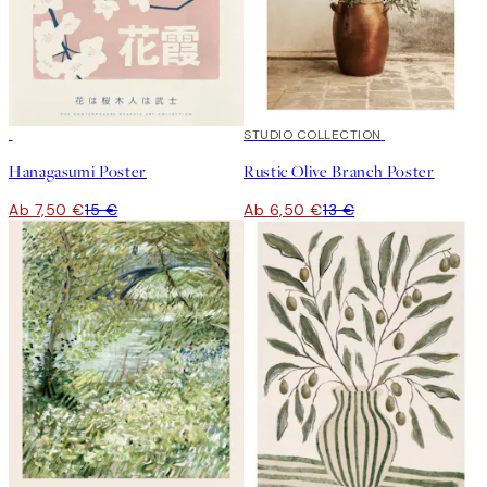
50%*
50%*
STUDIO COLLECTION
Hanagasumi Poster
Rustic Olive Branch Poster
Ab 7,50 €
15 €
Ab 6,50 €
13 €