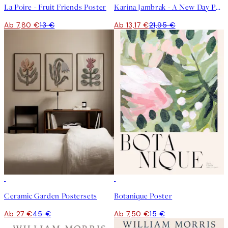
La Poire - Fruit Friends Poster
Karina Jambrak - A New Day Poster
Ab 7,80 €
13 €
Ab 13,17 €
21,95 €
-40%
50%*
Ceramic Garden Postersets
Botanique Poster
Ab 27 €
45 €
Ab 7,50 €
15 €