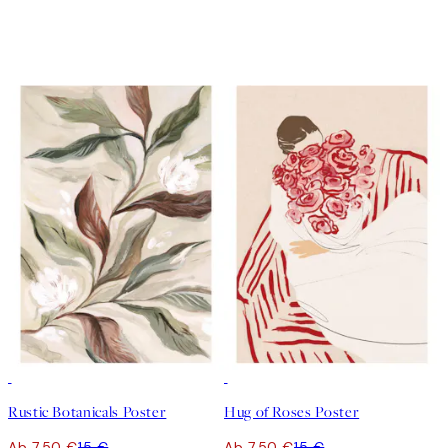
50%*
50%*
Rustic Botanicals Poster
Hug of Roses Poster
Ab 7,50 €
15 €
Ab 7,50 €
15 €