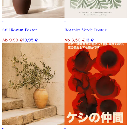
50%*
50%*
Still Rowan Poster
Botanica Verde Poster
Ab 9,98 €
19,95 €
Ab 6,50 €
13 €
50%*