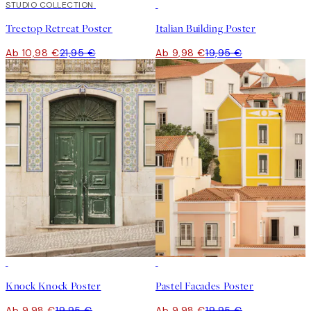
50%*
STUDIO COLLECTION
50%*
Treetop Retreat Poster
Italian Building Poster
Ab 10,98 €
21,95 €
Ab 9,98 €
19,95 €
50%*
50%*
Knock Knock Poster
Pastel Facades Poster
Ab 9,98 €
19,95 €
Ab 9,98 €
19,95 €