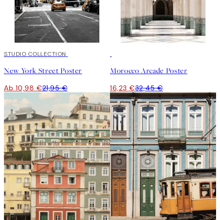
50%*
STUDIO COLLECTION
50%*
New York Street Poster
Morocco Arcade Poster
Ab 10,98 €
21,95 €
16,23 €
32,45 €