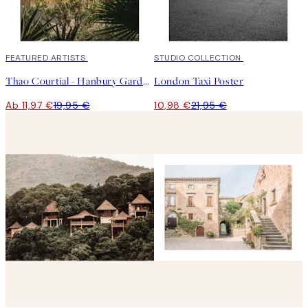
40%*
FEATURED ARTISTS
50%*
STUDIO COLLECTION
Thao Courtial - Hanbury Garden No1 Poster
London Taxi Poster
Ab 11,97 €
19,95 €
10,98 €
21,95 €