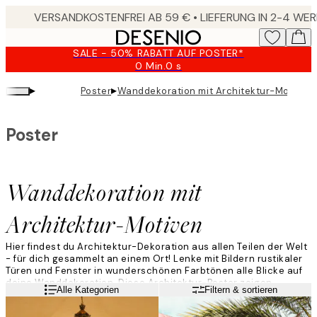
Skip
to
main
SALE - 50% RABATT AUF POSTER*
content.
0 Min.
0 s
Gültig
bis:
▸
▸
Poster
Wanddekoration mit Architektur-Motiven
2026-
08-
10
Poster
Wanddekoration mit
Architektur-Motiven
Hier findest du Architektur-Dekoration aus allen Teilen der Welt
- für dich gesammelt an einem Ort! Lenke mit Bildern rustikaler
Türen und Fenster in wunderschönen Farbtönen alle Blicke auf
deine Wanddekoration. Diese Architektur-Poster zeigen
Weiterlesen
Alle Kategorien
Filtern & sortieren
Gebäude und berühmte Orte aus der ganzen Welt. In dieser
Kategorie findest du ganz sicher dein neues Liebligsmotiv!