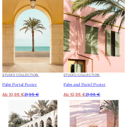
50%*
STUDIO COLLECTION
50%*
STUDIO COLLECTION
Palm Portal Poster
Palm and Pastel Poster
Ab 10,98 €
21,95 €
Ab 10,98 €
21,95 €