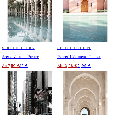
50%*
STUDIO COLLECTION
50%*
STUDIO COLLECTION
Secret Garden Poster
Peaceful Moments Poster
Ab 7,50 €
15 €
Ab 10,98 €
21,95 €