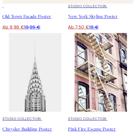
50%*
50%*
STUDIO COLLECTION
Old Town Facade Poster
New York Skyline Poster
Ab 9,98 €
19,95 €
Ab 7,50 €
15 €
50%*
STUDIO COLLECTION
50%*
STUDIO COLLECTION
Chrysler Building Poster
Pink Fire Escape Poster