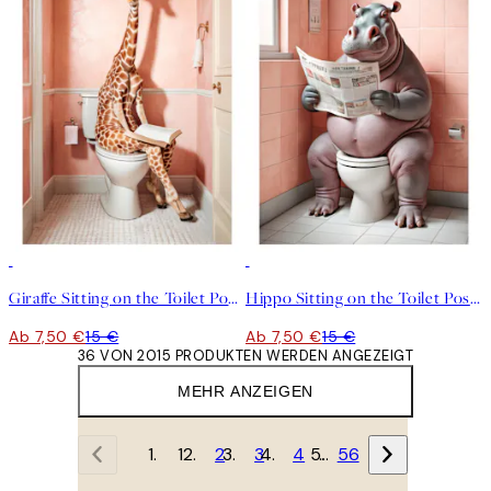
50%*
50%*
Giraffe Sitting on the Toilet Poster
Hippo Sitting on the Toilet Poster
Ab 7,50 €
15 €
Ab 7,50 €
15 €
36 VON 2015 PRODUKTEN WERDEN ANGEZEIGT
MEHR ANZEIGEN
1
2
3
4
…
56