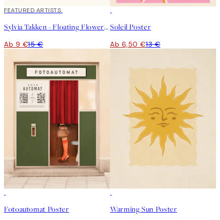
40%*
FEATURED ARTISTS
50%*
Sylvia Takken - Floating Flowers Poster
Soleil Poster
Ab 9 €
15 €
Ab 6,50 €
13 €
50%*
50%*
Fotoautomat Poster
Warming Sun Poster