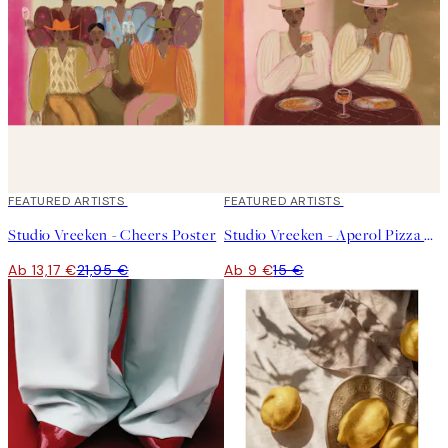
40%*
FEATURED ARTISTS
40%*
FEATURED ARTISTS
Studio Vreeken - Cheers Poster
Studio Vreeken - Aperol Pizza Party Poster
Ab 13,17 €
21,95 €
Ab 9 €
15 €