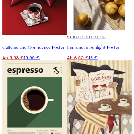
50%*
50%*
STUDIO COLLECTION
Caffeine and Confidence Poster
Lemons In Sunlight Poster
Ab 9,98 €
19,95 €
Ab 6,50 €
13 €