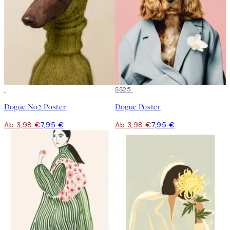
50%*
50%*
SS25
Dogue No2 Poster
Dogue Poster
Ab 3,98 €
7,95 €
Ab 3,98 €
7,95 €