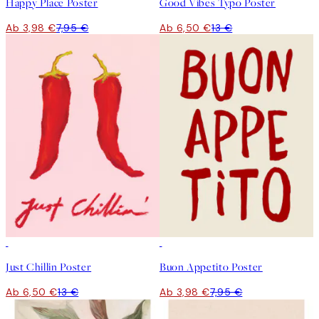
Happy Place Poster
Good Vibes Typo Poster
Ab 3,98 €
7,95 €
Ab 6,50 €
13 €
50%*
50%*
Just Chillin Poster
Buon Appetito Poster
Ab 6,50 €
13 €
Ab 3,98 €
7,95 €