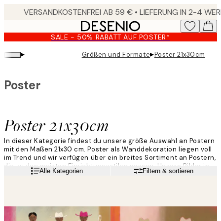
Skip
to
main
SALE - 50% RABATT AUF POSTER*
content.
▸
▸
Größen und Formate
Poster 21x30cm
Poster
Poster 21x30cm
In dieser Kategorie findest du unsere größe Auswahl an Postern
mit den Maßen 21x30 cm. Poster als Wanddekoration liegen voll
im Trend und wir verfügen über ein breites Sortiment an Postern,
die zu den meisten Einrichtungsstilen passen. Unsere Bilder in
Weiterlesen
Alle Kategorien
Filtern & sortieren
der Größe 21x30 cm kannst duuntereinander oder mit Bildern in
anderen Größen zu einer hübschen Bilderwand kombinieren!