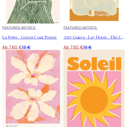
40%*
FEATURED ARTISTS
40%*
FEATURED ARTISTS
La Poire - Green Coat Poster
Arty Guava - Lay Hoon - The Chrysanthemum Poster
Ab 7,80 €
13 €
Ab 7,80 €
13 €