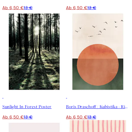
Ab 6,50 €
13 €
Ab 6,50 €
13 €
50%*
50%*
Sunlight In Forest Poster
Boris Draschoff / Kubistika - Rising Poster
Ab 6,50 €
13 €
Ab 6,50 €
13 €