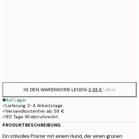
9,
30x40 cm
19,
13,7
40x50 cm
27,
16,2
50x70 cm
32,
Frame
options
IN DEN WARENKORB LEGEN
-
3,98 €
7,95 €
Auf Lager
Lieferung 2-4 Arbeitstage
Versandkostenfrei ab 59 €
90 Tage Widerrufsrecht
PRODUKTBESCHREIBUNG
Ein stilvolles Poster mit einem Hund, der einen grünen