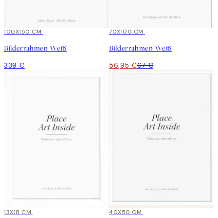
100X150 CM
15%*
70X100 CM
Bilderrahmen Weiß
Bilderrahmen Weiß
339 €
56,95 €
67 €
15%*
13X18 CM
15%*
40X50 CM