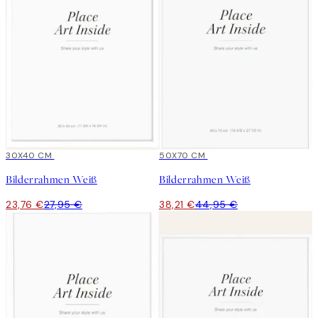
15%*
30X40 CM
15%*
50X70 CM
Bilderrahmen Weiß
Bilderrahmen Weiß
23,76 €
27,95 €
38,21 €
44,95 €