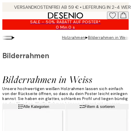
Skip
to
main
SALE - 50% RABATT AUF POSTER*
content.
0 Min.
0 s
Gültig
bis:
▸
▸
Holzrahmen
Bilderrahmen in Weis
2026-
08-
10
Bilderrahmen
Bilderrahmen in Weiss
Unsere hochwertigen weißen Holzrahmen lassen sich einfach
von der Rückseite öffnen, so dass du dein Poster leicht einlegen
kannst. Sie haben ein glattes, schlankes Profil und liegen bündig
an der Wand an. Weiße Rahmen können elegant mit unseren
Weiterlesen
Alle Kategorien
Filtern & sortieren
Eichenrahmen kombiniert werden. Dies verleiht deiner
Bilderwand einen stilvollen skandinavischen Look.