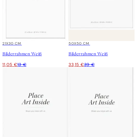
15%*
21X30 CM
15%*
50X50 CM
Bilderrahmen Weiß
Bilderrahmen Weiß
11,05 €
13 €
33,15 €
39 €