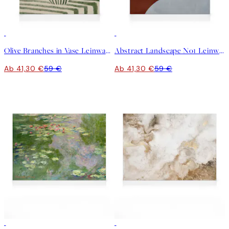
30%*
30%*
Olive Branches in Vase Leinwandbild
Abstract Landscape No1 Leinwandbild
Ab 41,30 €
59 €
Ab 41,30 €
59 €
30%*
30%*