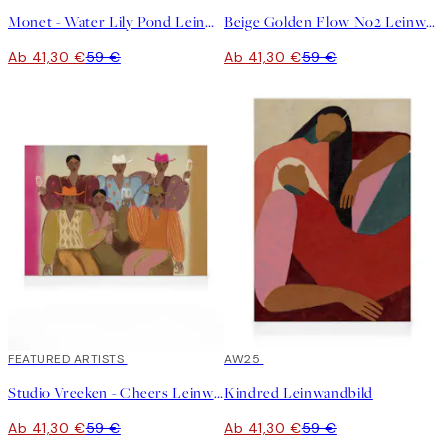
Monet - Water Lily Pond Leinwandbild
Beige Golden Flow No2 Leinwandbild
Ab 41,30 €
59 €
Ab 41,30 €
59 €
30%*
FEATURED ARTISTS
30%*
AW25
Studio Vreeken - Cheers Leinwandbild
Kindred Leinwandbild
Ab 41,30 €
59 €
Ab 41,30 €
59 €