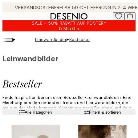
Skip
to
main
SALE - 50% RABATT AUF POSTER*
content.
0 Min.
0 s
Gültig
bis:
▸
▸
Leinwandbilder
Bestseller
2026-
08-
10
Leinwandbilder
Bestseller
Finde Inspiration bei unseren Bestseller-Leinwandbildern. Eine
Mischung aus den neuesten Trends und Leinwandbildern, die
nie aus der Mode kommen. Kombiniere nach Belieben und dein
Weiterlesen
Alle Kategorien
Filtern & sortieren
Zuhause bekommt ein wunderschönes Upgrade.