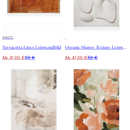
30%*
AW25
30%*
Terracotta Lines Leinwandbild
Organic Shapes Texture Leinwandbild
Ab 41,30 €
59 €
Ab 41,30 €
59 €