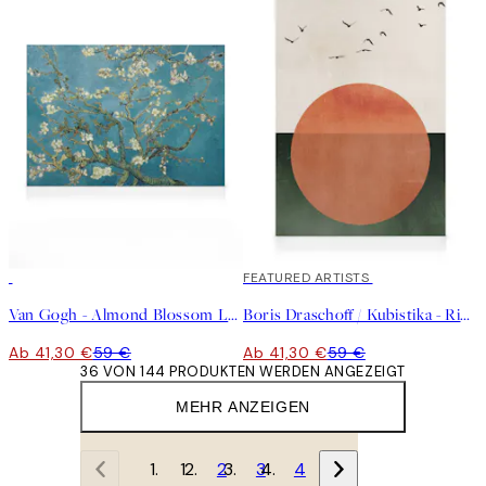
30%*
30%*
FEATURED ARTISTS
Van Gogh - Almond Blossom Leinwandbild
Boris Draschoff / Kubistika - Rising Leinwandbild
Ab 41,30 €
59 €
Ab 41,30 €
59 €
36 VON 144 PRODUKTEN WERDEN ANGEZEIGT
MEHR ANZEIGEN
1
2
3
4