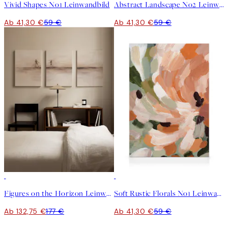
Vivid Shapes No1 Leinwandbild
Abstract Landscape No2 Leinwandbild
Ab 41,30 €
59 €
Ab 41,30 €
59 €
-25%
30%*
Figures on the Horizon Leinwandbilder Trio
Soft Rustic Florals No1 Leinwandbild
Ab 132,75 €
177 €
Ab 41,30 €
59 €