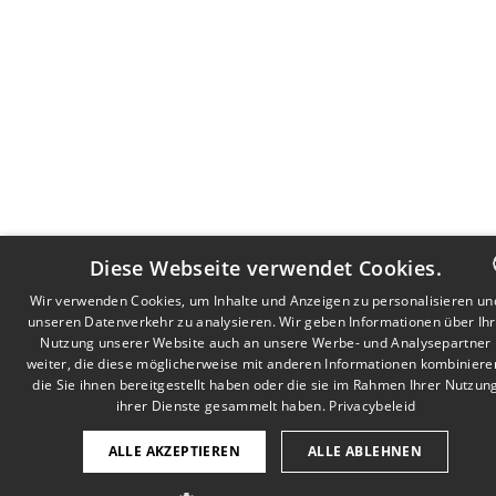
Diese Webseite verwendet Cookies.
Wir verwenden Cookies, um Inhalte und Anzeigen zu personalisieren un
unseren Datenverkehr zu analysieren. Wir geben Informationen über Ih
DUTCH
Nutzung unserer Website auch an unsere Werbe- und Analysepartner
FRENCH
weiter, die diese möglicherweise mit anderen Informationen kombiniere
die Sie ihnen bereitgestellt haben oder die sie im Rahmen Ihrer Nutzun
GERMA
ihrer Dienste gesammelt haben.
Privacybeleid
ALLE AKZEPTIEREN
ALLE ABLEHNEN