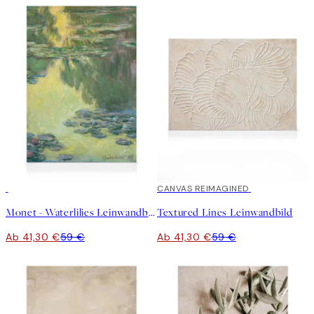
30%*
30%*
CANVAS REIMAGINED
Monet - Waterlilies Leinwandbild
Textured Lines Leinwandbild
Ab 41,30 €
59 €
Ab 41,30 €
59 €