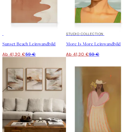
30%*
30%*
STUDIO COLLECTION
Sunset Beach Leinwandbild
More Is More Leinwandbild
Ab 41,30 €
59 €
Ab 41,30 €
59 €