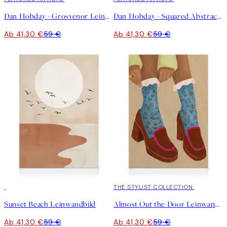
Dan Hobday - Grosvenor Leinwandbild
Dan Hobday - Squared Abstract Leinwandbild
Ab 41,30 €
59 €
Ab 41,30 €
59 €
30%*
30%*
THE STYLIST COLLECTION
Sunset Beach Leinwandbild
Almost Out the Door Leinwandbild
Ab 41,30 €
59 €
Ab 41,30 €
59 €