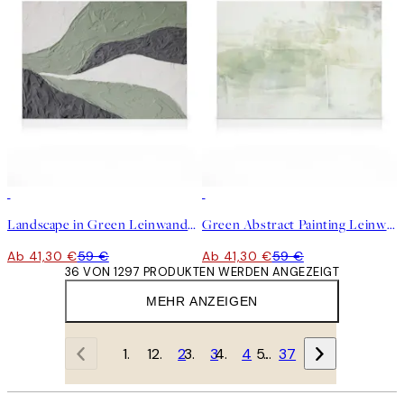
30%*
30%*
Landscape in Green Leinwandbild
Green Abstract Painting Leinwandbild
Ab 41,30 €
59 €
Ab 41,30 €
59 €
36 VON 1297 PRODUKTEN WERDEN ANGEZEIGT
MEHR ANZEIGEN
1
2
3
4
…
37