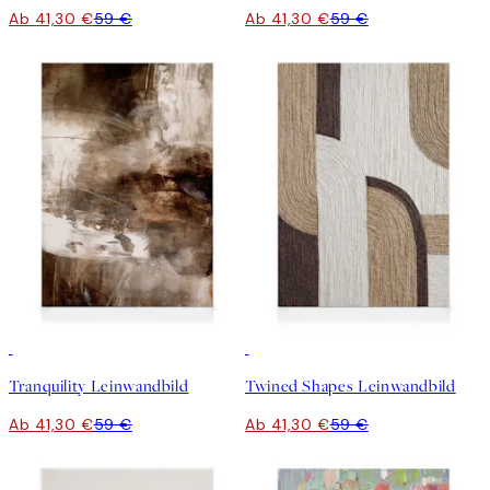
Ab 41,30 €
59 €
Ab 41,30 €
59 €
30%*
30%*
Tranquility Leinwandbild
Twined Shapes Leinwandbild
Ab 41,30 €
59 €
Ab 41,30 €
59 €