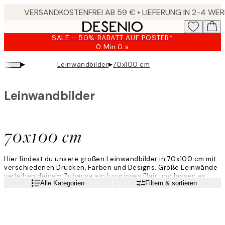
Skip
to
main
SALE - 50% RABATT AUF POSTER*
content.
0 Min.
0 s
Gültig
bis:
▸
▸
Leinwandbilder
70x100 cm
2026-
08-
09
Leinwandbilder
70x100 cm
Hier findest du unsere großen Leinwandbilder in 70x100 cm mit
verschiedenen Drucken, Farben und Designs. Große Leinwände
verleihen deinem Zuhause ein luxuriöses Flair und lassen es
Weiterlesen
Alle Kategorien
Filtern & sortieren
moderner wirken. Entdecke deine Lieblings-Leinwandbilder hier
bei Desenio!