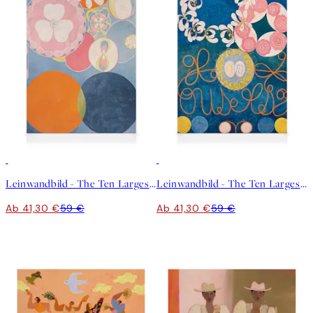
30%*
30%*
Leinwandbild - The Ten Largest, Childhood, No.2 by Hilma af Klint
Leinwandbild - The Ten Largest, No.1, Childhood by Hilma af Klint
Ab 41,30 €
59 €
Ab 41,30 €
59 €