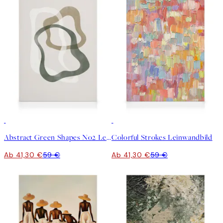
30%*
30%*
Abstract Green Shapes No2 Leinwandbild
Colorful Strokes Leinwandbild
Ab 41,30 €
59 €
Ab 41,30 €
59 €