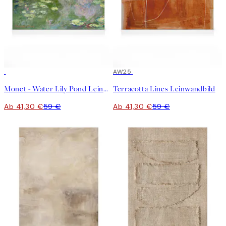
30%*
30%*
AW25
Monet - Water Lily Pond Leinwandbild
Terracotta Lines Leinwandbild
Ab 41,30 €
59 €
Ab 41,30 €
59 €