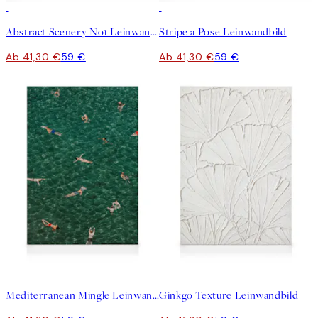
30%*
30%*
Abstract Scenery No1 Leinwandbild
Stripe a Pose Leinwandbild
Ab 41,30 €
59 €
Ab 41,30 €
59 €
30%*
30%*
Mediterranean Mingle Leinwandbild
Ginkgo Texture Leinwandbild