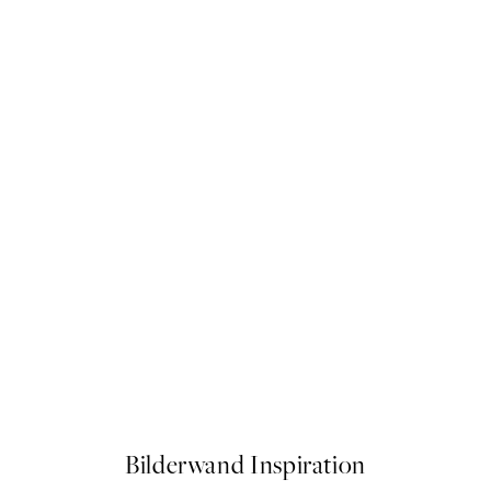
50%*
Rêves de Pivoine Poster
Ab 7,50 €
15 €
Bilderwand Inspiration