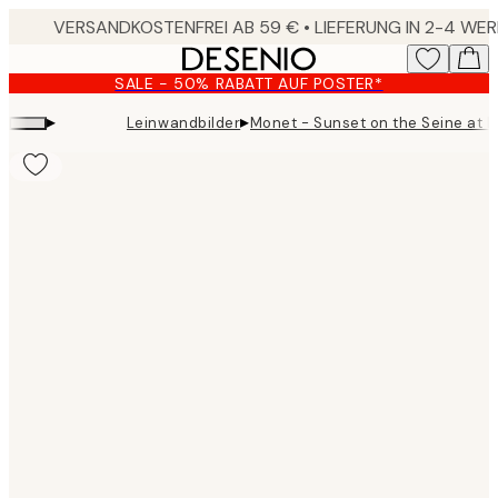
Skip
to
main
SALE - 50% RABATT AUF POSTER*
content.
▸
▸
Leinwandbilder
Monet - Sunset on the Seine at 
Product
images