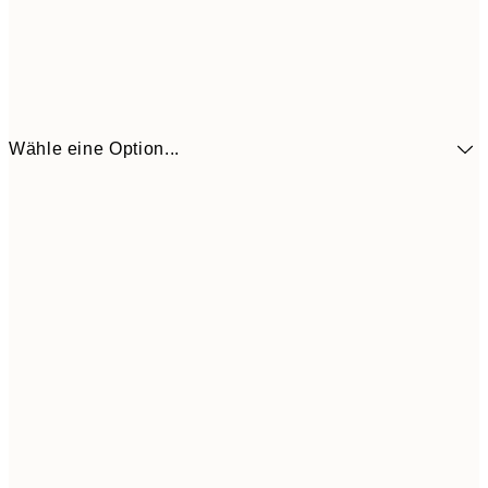
Wähle eine Option...
41,3
30x40 cm