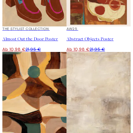
50%*
THE STYLIST COLLECTION
50%*
AW25
Almost Out the Door Poster
Abstract Objects Poster
Ab 10,98 €
21,95 €
Ab 10,98 €
21,95 €