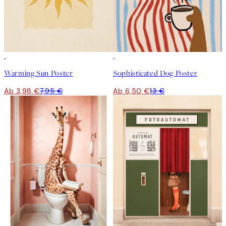
50%*
50%*
Warming Sun Poster
Sophisticated Dog Poster
Ab 3,98 €
7,95 €
Ab 6,50 €
13 €