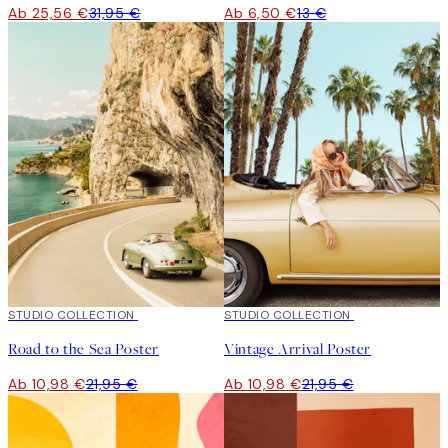
Ab 25,56 €
31,95 €
Ab 6,50 €
13 €
50%*
STUDIO COLLECTION
50%*
STUDIO COLLECTION
Road to the Sea Poster
Vintage Arrival Poster
Ab 10,98 €
21,95 €
Ab 10,98 €
21,95 €