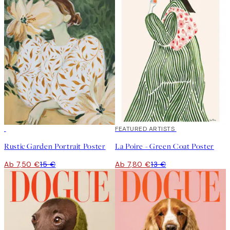
50%*
40%*
FEATURED ARTISTS
Rustic Garden Portrait Poster
La Poire - Green Coat Poster
Ab 7,50 €
15 €
Ab 7,80 €
13 €