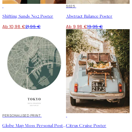
50%*
50%*
SS25
Shifting Sands No2 Poster
Abstract Balance Poster
Ab 10,98 €
21,95 €
Ab 9,98 €
19,95 €
20%*
PERSONALISED PRINT
50%*
Globe Map Moss Personal Poster
Citrus Cruise Poster