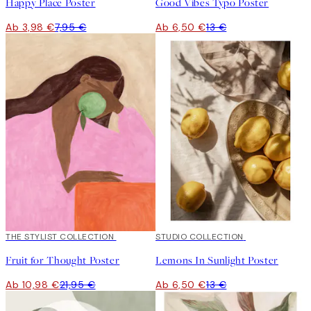
Happy Place Poster
Good Vibes Typo Poster
Ab 3,98 €
7,95 €
Ab 6,50 €
13 €
50%*
THE STYLIST COLLECTION
50%*
STUDIO COLLECTION
Fruit for Thought Poster
Lemons In Sunlight Poster
Ab 10,98 €
21,95 €
Ab 6,50 €
13 €