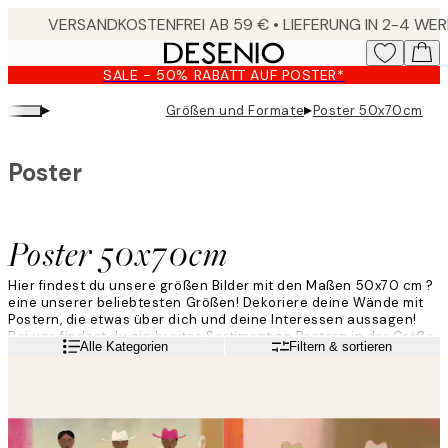
Skip
to
main
SALE - 50% RABATT AUF POSTER*
content.
▸
▸
Größen und Formate
Poster 50x70cm
Poster
Poster 50x70cm
Hier findest du unsere größen Bilder mit den Maßen 50x70 cm ?
eine unserer beliebtesten Größen! Dekoriere deine Wände mit
Postern, die etwas über dich und deine Interessen aussagen!
Bei uns findest du ein breites Sortiment an Postern in der Größe
Weiterlesen
Alle Kategorien
Filtern & sortieren
50x70 cm in den verschiedensten Stilen, Farben und Mustern!