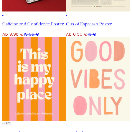
50%*
50%*
Caffeine and Confidence Poster
Cup of Espresso Poster
Ab 9,98 €
19,95 €
Ab 6,50 €
13 €
50%*
SS25
50%*