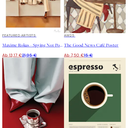
40%*
FEATURED ARTISTS
50%*
AW25
Maxime Rokus - Spying No1 Poster
The Good News Café Poster
Ab 13,17 €
21,95 €
Ab 7,50 €
15 €