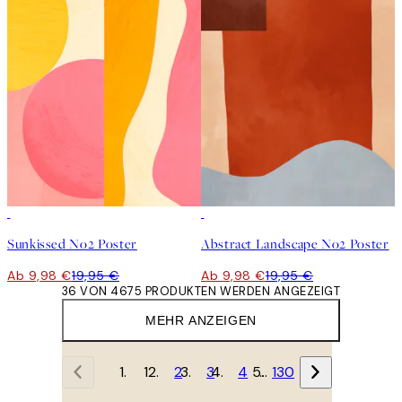
50%*
50%*
Sunkissed No2 Poster
Abstract Landscape No2 Poster
Ab 9,98 €
19,95 €
Ab 9,98 €
19,95 €
36 VON 4675 PRODUKTEN WERDEN ANGEZEIGT
MEHR ANZEIGEN
1
2
3
4
…
130