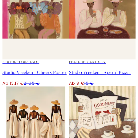
40%*
FEATURED ARTISTS
40%*
FEATURED ARTISTS
Studio Vreeken - Cheers Poster
Studio Vreeken - Aperol Pizza Party Poster
Ab 13,17 €
21,95 €
Ab 9 €
15 €