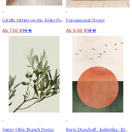
50%*
50%*
Giraffe Sitting on the Toilet Poster
Fotoautomat Poster
Ab 7,50 €
15 €
Ab 6,50 €
13 €
50%*
50%*
Sunny Olive Branch Poster
Boris Draschoff / Kubistika - Rising Poster