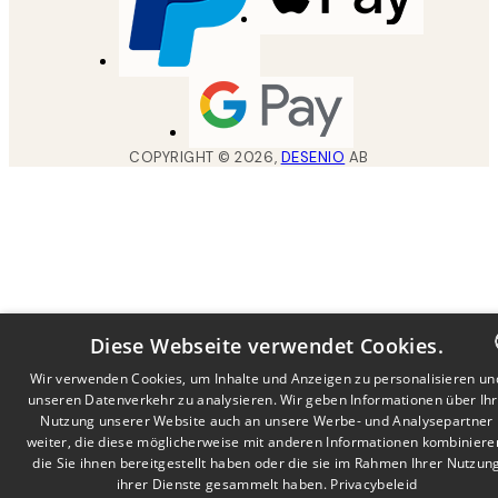
COPYRIGHT ©
2026
,
DESENIO
AB
Diese Webseite verwendet Cookies.
Wir verwenden Cookies, um Inhalte und Anzeigen zu personalisieren un
unseren Datenverkehr zu analysieren. Wir geben Informationen über Ih
DUTCH
Nutzung unserer Website auch an unsere Werbe- und Analysepartner
FRENCH
weiter, die diese möglicherweise mit anderen Informationen kombiniere
die Sie ihnen bereitgestellt haben oder die sie im Rahmen Ihrer Nutzun
GERMA
ihrer Dienste gesammelt haben.
Privacybeleid