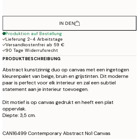
913,5
100x140 cm - Eichenrahmen
1.2
IN DEN
Produktion auf Bestellung
Lieferung 2-4 Arbeitstage
Versandkostenfrei ab 59 €
90 Tage Widerrufsrecht
PRODUKTBESCHREIBUNG
Abstract kunstzinnig duo op canvas met een ingetogen
kleurenpalet van beige, bruin en grijstinten. Dit moderne
paar is perfect voor elk interieur en zal een subtiel
statement aan je interieur toevoegen.
Dit motief is op canvas gedrukt en heeft een plat
oppervlak.
Diepte: 3,5 cm.
CAN16499 Contemporary Abstract No1 Canvas