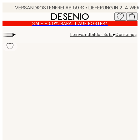
Skip
to
main
SALE - 50% RABATT AUF POSTER*
content.
▸
▸
Leinwandbilder Sets
Contempora
Product
images