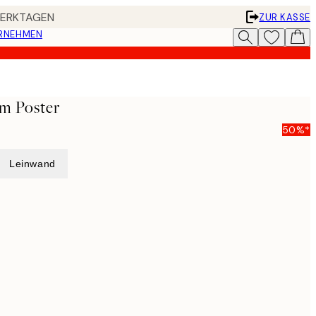
 WERKTAGEN
ZUR KASSE
ERNEHMEN
m Poster
50%*
Leinwand