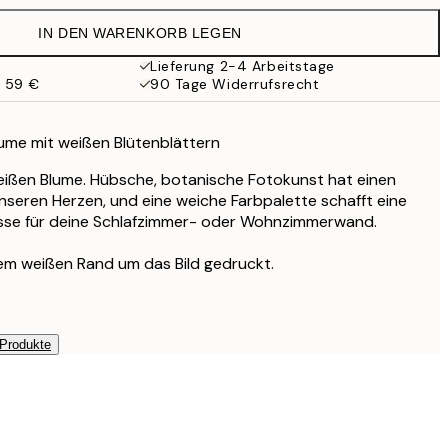
19,95 €
IN DEN WARENKORB LEGEN
13,73 €
27,45 €
Lieferung 2-4 Arbeitstage
b 59 €
90 Tage Widerrufsrecht
16,23 €
32,45 €
24,50 €
ume mit weißen Blütenblättern
49 €
ißen Blume. Hübsche, botanische Fotokunst hat einen
nseren Herzen, und eine weiche Farbpalette schafft eine
lisse für deine Schlafzimmer- oder Wohnzimmerwand.
nem weißen Rand um das Bild gedruckt.
 Produkte