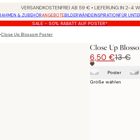
VERSANDKOSTENFREI AB 59 € • LIEFERUNG IN 2-4
RAHMEN & ZUBEHÖR
ANGEBOTE
BILDERWÄNDE
INSPIRATION
FÜR UNT
SALE - 50% RABATT AUF POSTER*
▸
Close Up Blossom Poster
Close Up Blosso
6,50 €
13 €
Poster
Größe wählen