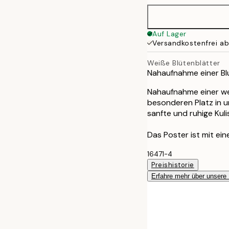
40x50 cm
Auf Lager
Versandkostenfrei a
50x70 cm
Weiße Blütenblätter
Nahaufnahme einer Bl
70x100 cm
Nahaufnahme einer we
besonderen Platz in u
sanfte und ruhige Ku
Das Poster ist mit ei
16471-4
Preishistorie
Erfahre mehr über unsere