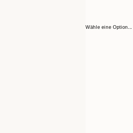
Wähle eine Option...
Frame
21x30 cm
options
30x40 cm