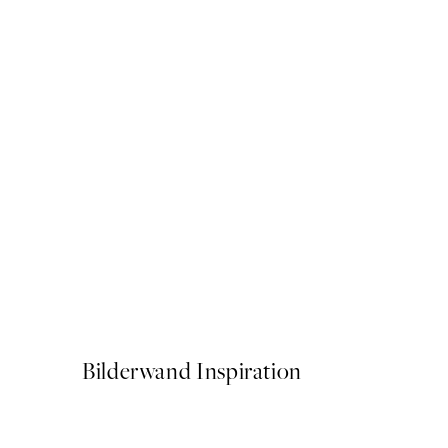
50%*
Live in the Moment Poster
Ab 6,50 €
13 €
Bilderwand Inspiration