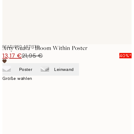
FEATURED ARTISTS
Arty Guava - Bloom Within Poster
13,17 €
21,95 €
40%*
Poster
Leinwand
Größe wählen