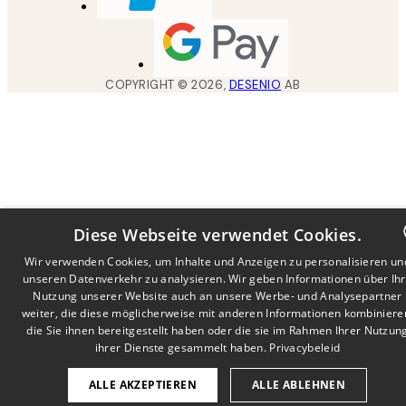
COPYRIGHT ©
2026
,
DESENIO
AB
Diese Webseite verwendet Cookies.
Wir verwenden Cookies, um Inhalte und Anzeigen zu personalisieren un
unseren Datenverkehr zu analysieren. Wir geben Informationen über Ih
DUTCH
Nutzung unserer Website auch an unsere Werbe- und Analysepartner
FRENCH
weiter, die diese möglicherweise mit anderen Informationen kombiniere
die Sie ihnen bereitgestellt haben oder die sie im Rahmen Ihrer Nutzun
GERMA
ihrer Dienste gesammelt haben.
Privacybeleid
ALLE AKZEPTIEREN
ALLE ABLEHNEN