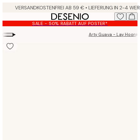
Skip
to
main
SALE - 50% RABATT AUF POSTER*
content.
▸
▸
Arty Guava - Lay Hoon
Product
images