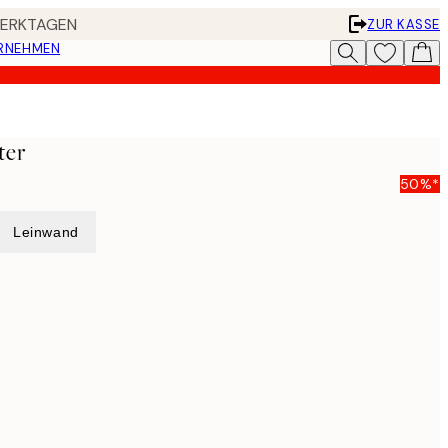
 WERKTAGEN
ZUR KASSE
ERNEHMEN
ter
50%*
Leinwand