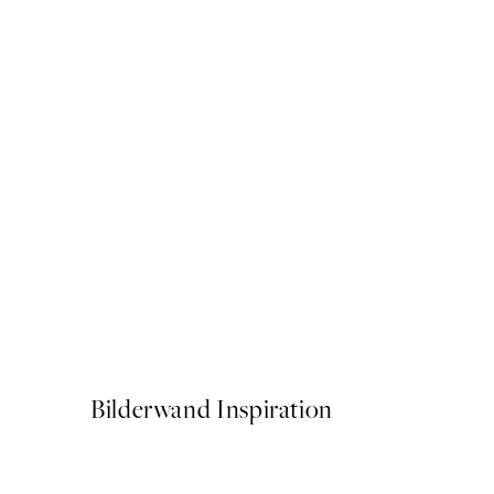
50%*
The Letter Poster
Ab 6,50 €
13 €
Bilderwand Inspiration