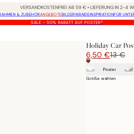
VERSANDKOSTENFREI AB 59 € • LIEFERUNG IN 2-4
RAHMEN & ZUBEHÖR
ANGEBOTE
BILDERWÄNDE
INSPIRATION
FÜR UNT
SALE - 50% RABATT AUF POSTER*
Holiday Car Pos
6,50 €
13 €
Poster
Größe wählen