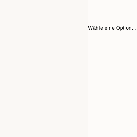
Wähle eine Option...
Frame
21x30 cm
options
30x40 cm