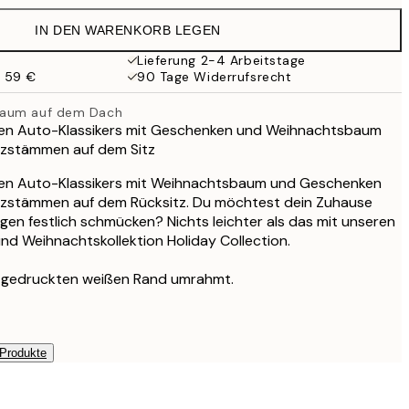
19,95 €
IN DEN WARENKORB LEGEN
16,23 €
32,45 €
Lieferung 2-4 Arbeitstage
b 59 €
90 Tage Widerrufsrecht
24,50 €
49 €
baum auf dem Dach
ßen Auto-Klassikers mit Geschenken und Weihnachtsbaum
lzstämmen auf dem Sitz
ßen Auto-Klassikers mit Weihnachtsbaum und Geschenken
zstämmen auf dem Rücksitz. Du möchtest dein Zuhause
gen festlich schmücken? Nichts leichter als das mit unseren
nd Weihnachtskollektion Holiday Collection.
em gedruckten weißen Rand umrahmt.
 Produkte