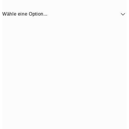
Wähle eine Option...
9,
30x40 cm
19,
Frame