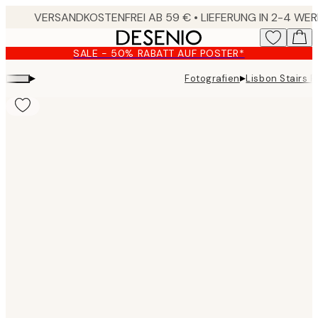
Skip
to
main
SALE - 50% RABATT AUF POSTER*
content.
▸
▸
Fotografien
Lisbon Stairs P
Product
images