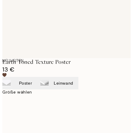
images
NEUHEITEN
Earth Toned Texture Poster
13 €
Poster
Leinwand
Größe wählen