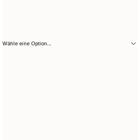
Wähle eine Option...
21x30 cm
1