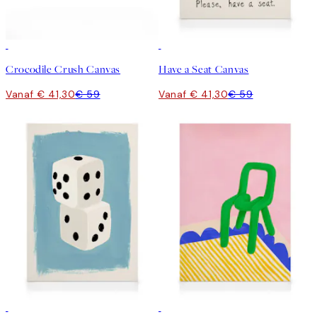
30%*
30%*
Crocodile Crush Canvas
Have a Seat Canvas
Vanaf € 41,30
€ 59
Vanaf € 41,30
€ 59
30%*
30%*