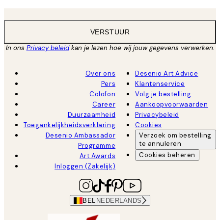
VERSTUUR
In ons
Privacy beleid
kan je lezen hoe wij jouw gegevens verwerken.
Over ons
Desenio Art Advice
Pers
Klantenservice
Colofon
Volg je bestelling
Career
Aankoopvoorwaarden
Duurzaamheid
Privacybeleid
Toegankelijkheidsverklaring
Cookies
Desenio Ambassador
Verzoek om bestelling
te annuleren
Programme
Cookies beheren
Art Awards
Inloggen (Zakelijk)
BEL
NEDERLANDS