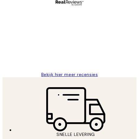
Geverifieerde koper
Recensies
van
Al vaker bij Desenio besteld. Altijd
klanten
tevreden. Goeie kwaliteit en snelle
levering.
25 mei
Janneke M
Bekijk hier meer recensies
SNELLE LEVERING