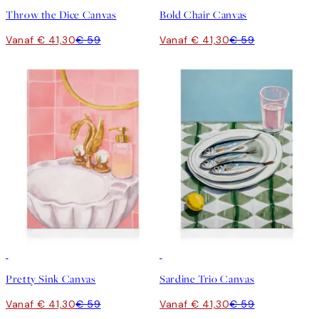
Throw the Dice Canvas
Bold Chair Canvas
Vanaf € 41,30
€ 59
Vanaf € 41,30
€ 59
30%*
30%*
Pretty Sink Canvas
Sardine Trio Canvas
Vanaf € 41,30
€ 59
Vanaf € 41,30
€ 59