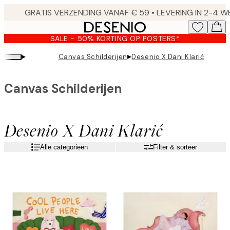
Skip
to
main
SALE - 50% KORTING OP POSTERS*
content.
▸
▸
Canvas Schilderijen
Desenio X Dani Klarić
Canvas Schilderijen
Desenio X Dani Klarić
Alle categorieën
Filter & sorteer