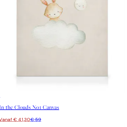
30%*
In the Clouds No1 Canvas
Vanaf € 41,30
€ 59