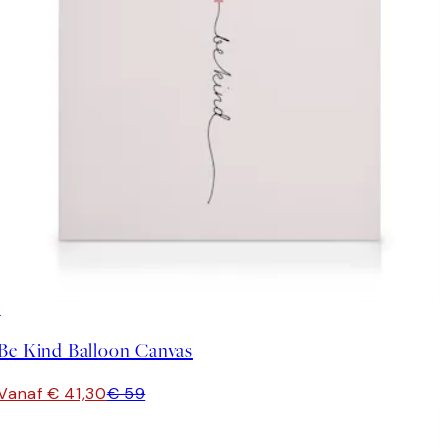
30%*
Be Kind Balloon Canvas
Vanaf € 41,30
€ 59