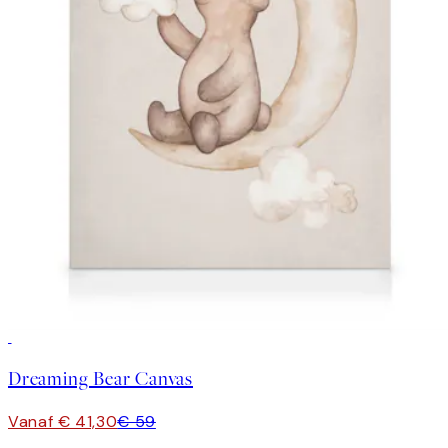
30%*
Dreaming Bear Canvas
Vanaf € 41,30
€ 59