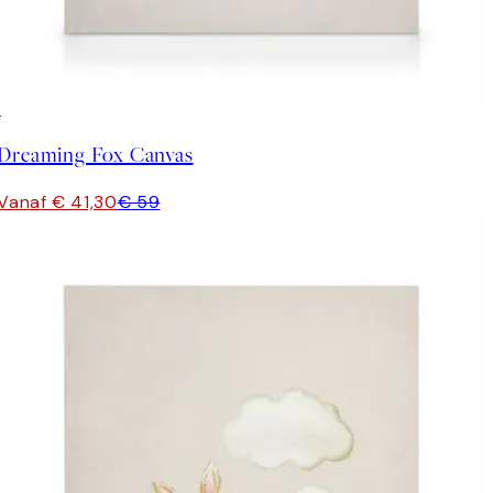
30%*
Dreaming Fox Canvas
Vanaf € 41,30
€ 59