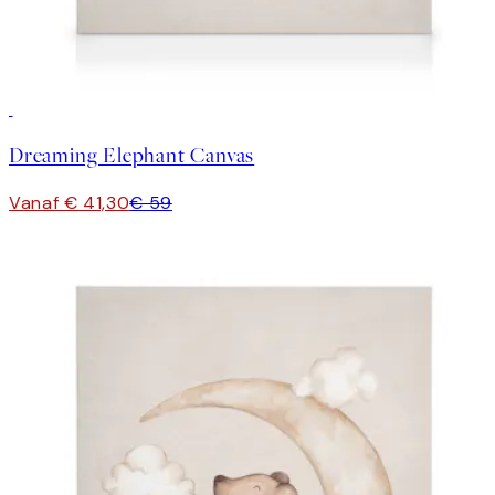
30%*
Dreaming Elephant Canvas
Vanaf € 41,30
€ 59