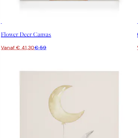
30%*
Flower Deer Canvas
Vanaf € 41,30
€ 59