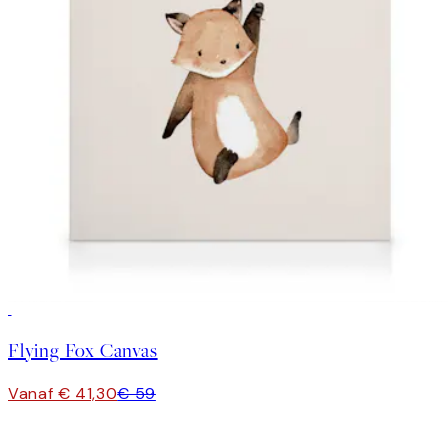
30%*
Flying Fox Canvas
Vanaf € 41,30
€ 59