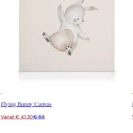
30%*
Flying Bunny Canvas
Vanaf € 41,30
€ 59