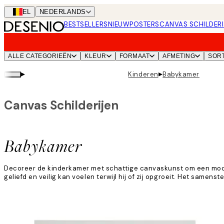
Skip
BEL
NEDERLANDS
to
BESTSELLERS
NIEUW
POSTERS
CANVAS SCHILDERI
main
content.
ALLE CATEGORIEËN
KLEUR
FORMAAT
AFMETING
SOR
▸
▸
Kinderen
Babykamer
Canvas Schilderijen
Babykamer
Decoreer de kinderkamer met schattige canvaskunst om een mooie ru
geliefd en veilig kan voelen terwijl hij of zij opgroeit. Het same