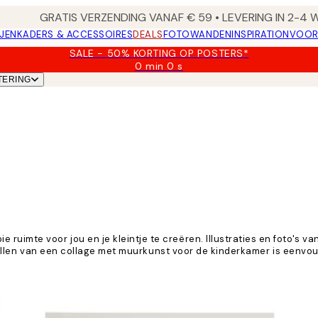
GRATIS VERZENDING VANAF € 59 • LEVERING IN 2-4
JEN
KADERS & ACCESSOIRES
DEALS
FOTOWANDEN
INSPIRATION
VOOR
SALE - 50% KORTING OP POSTERS*
0 min
0 s
Geldig
TERING
tot:
2026-
08-
10
imte voor jou en je kleintje te creëren. Illustraties en foto's va
nstellen van een collage met muurkunst voor de kinderkamer is eenvou