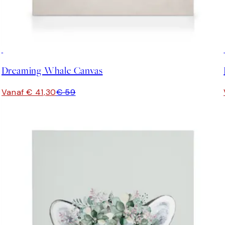
30%*
Dreaming Whale Canvas
Vanaf € 41,30
€ 59