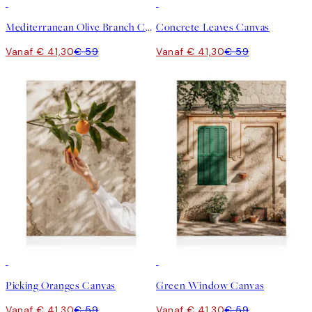
30%*
30%*
Mediterranean Olive Branch Canvas
Concrete Leaves Canvas
Vanaf € 41,30
€ 59
Vanaf € 41,30
€ 59
30%*
30%*
Picking Oranges Canvas
Green Window Canvas
Vanaf € 41,30
€ 59
Vanaf € 41,30
€ 59