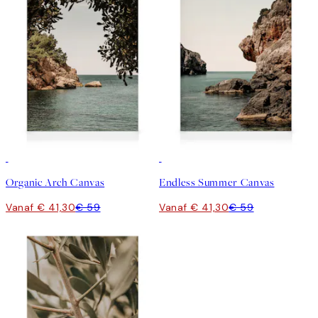
30%*
30%*
Organic Arch Canvas
Endless Summer Canvas
Vanaf € 41,30
€ 59
Vanaf € 41,30
€ 59