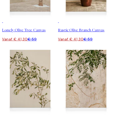
30%*
30%*
Lonely Olive Tree Canvas
Rustic Olive Branch Canvas
Vanaf € 41,30
€ 59
Vanaf € 41,30
€ 59