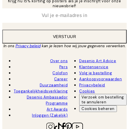
Krijg nu 15% korting op posters als je je inschrijft voor onze
nieuwsbrief!
*
E-mail
VERSTUUR
In ons
Privacy beleid
kan je lezen hoe wij jouw gegevens verwerken.
Over ons
Desenio Art Advice
Pers
Klantenservice
Colofon
Volg je bestelling
Career
Aankoopvoorwaarden
Duurzaamheid
Privacybeleid
Toegankelijkheidsverklaring
Cookies
Desenio Ambassador
Verzoek om bestelling
te annuleren
Programme
Cookies beheren
Art Awards
Inloggen (Zakelijk)