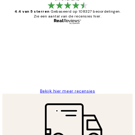
4.4 van 5 sterren
Gebaseerd op 108327 beoordelingen.
Zie een aantal van de recensies hier.
Geverifieerde koper
Recensies
van
Al vaker bij Desenio besteld. Altijd
klanten
tevreden. Goeie kwaliteit en snelle
levering.
25 mei
Janneke M
Bekijk hier meer recensies