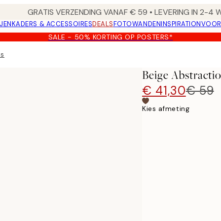
GRATIS VERZENDING VANAF € 59 • LEVERING IN 2-4
JEN
KADERS & ACCESSOIRES
DEALS
FOTOWANDEN
INSPIRATION
VOOR
SALE - 50% KORTING OP POSTERS*
as
Beige Abstracti
€ 41,30
€ 59
Kies afmeting