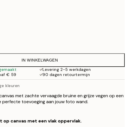
Geen lijst
IN WINKELWAGEN
 gemaakt
Levering 2-5 werkdagen
naf € 59
90 dagen retourtermijn
ge kleuren
canvas met zachte vervaagde bruine en grijze vegen op een
e perfecte toevoeging aan jouw foto wand.
kt op canvas met een vlak oppervlak.