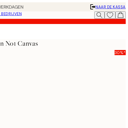
 WERKDAGEN
NAAR DE KASSA
 BEDRIJVEN
on No1 Canvas
30%*