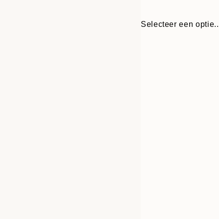
Selecteer een optie..
30x40 cm
50x70 cm