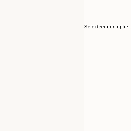
Selecteer een optie..
30x40 cm
50x70 cm