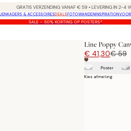
GRATIS VERZENDING VANAF € 59 • LEVERING IN 2-4
JEN
KADERS & ACCESSOIRES
DEALS
FOTOWANDEN
INSPIRATION
VOOR
SALE - 50% KORTING OP POSTERS*
Line Poppy Can
€ 41,30
€ 59
Poster
Kies afmeting