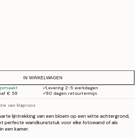
€ 99
€ 118,30
€ 169
Geen lijst
IN WINKELWAGEN
 gemaakt
Levering 2-5 werkdagen
naf € 59
90 dagen retourtermijn
tie van klaproos
warte lijntrekking van een bloem op een witte achtergrond,
et perfecte wandkunststuk voor elke fotowand of als
in een kamer.