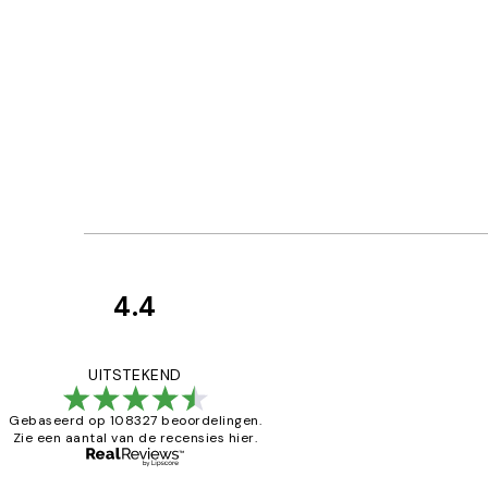
4.4
Recensies
van
Al vaker bij
UITSTEKEND
klanten
Gebaseerd op 108327 beoordelingen.
Zie een aantal van de recensies hier.
25 mei
Janneke M