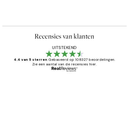
Recensies van klanten
UITSTEKEND
4.4 van 5 sterren
Gebaseerd op 108327 beoordelingen.
Zie een aantal van de recensies hier.
Geverifieerde koper
Recensies
van
Al vaker bij Desenio besteld. Altijd
klanten
tevreden. Goeie kwaliteit en snelle
levering.
25 mei
Janneke M