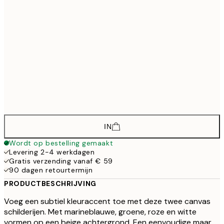
€
€ 133
30x40 cm - Fotokaders Zwart
€
€ 208
50x70 cm - Fotokaders zwart
€
€ 148
30x40 cm - Fotokaders Eiken
€
€ 223
50x70 cm - Fotokaders Eiken
€
IN
Wordt op bestelling gemaakt
Levering 2-4 werkdagen
Gratis verzending vanaf € 59
90 dagen retourtermijn
PRODUCTBESCHRIJVING
Voeg een subtiel kleuraccent toe met deze twee canvas
schilderijen. Met marineblauwe, groene, roze en witte
vormen op een beige achtergrond. Een eenvoudige maar