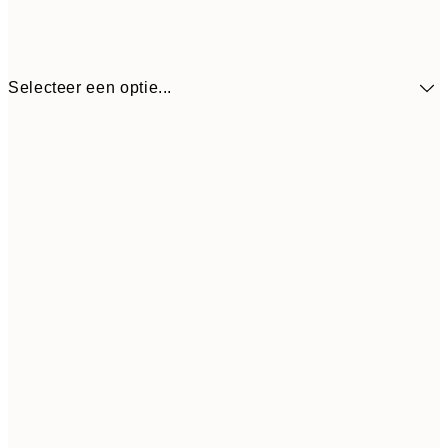
Selecteer een optie...
€ 88
30x40 cm
€
€ 148
50x70 cm