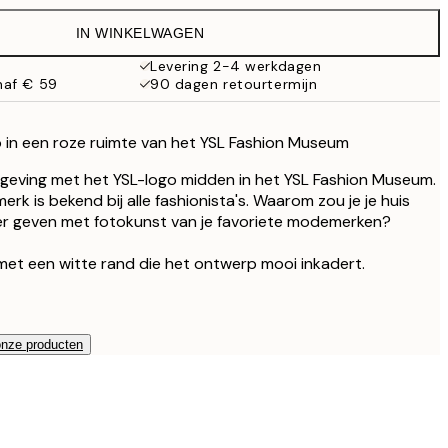
€ 19,95
IN WINKELWAGEN
€ 16,23
€ 32,45
Levering 2-4 werkdagen
naf € 59
90 dagen retourtermijn
 in een roze ruimte van het YSL Fashion Museum
geving met het YSL-logo midden in het YSL Fashion Museum.
k is bekend bij alle fashionista's. Waarom zou je je huis
r geven met fotokunst van je favoriete modemerken?
met een witte rand die het ontwerp mooi inkadert.
onze producten