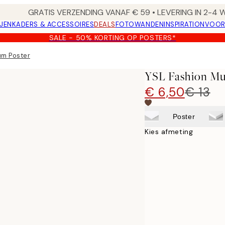
GRATIS VERZENDING VANAF € 59 • LEVERING IN 2-4
JEN
KADERS & ACCESSOIRES
DEALS
FOTOWANDEN
INSPIRATION
VOOR
SALE - 50% KORTING OP POSTERS*
um Poster
YSL Fashion Mu
€ 6,50
€ 13
Poster
Kies afmeting