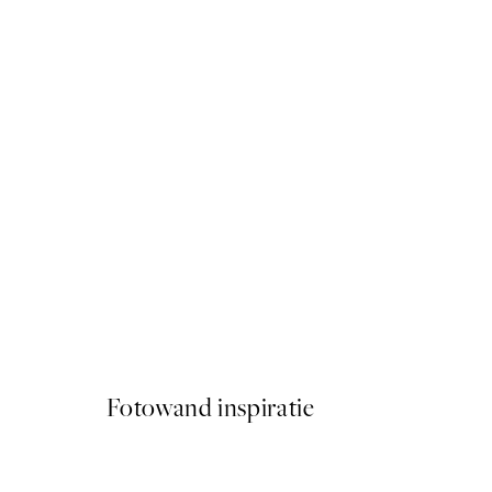
50%*
YSL Heels Poster
Vanaf € 9,98
€ 19,95
Fotowand inspiratie