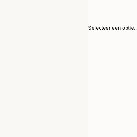
Selecteer een optie..
Frame
21x30 cm
options
30x40 cm