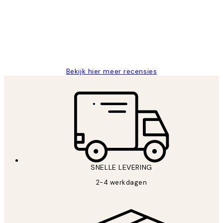
Al vaker bij Desenio besteld. Altijd
klanten
tevreden. Goeie kwaliteit en snelle
levering.
25 mei
Janneke M
Bekijk hier meer recensies
SNELLE LEVERING
2-4 werkdagen