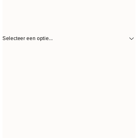
Selecteer een optie...
€ 
30x40 cm
€ 1