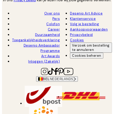
In ons
Privacy beleid
kan je lezen hoe wij jouw gegevens verwerken.
Over ons
Desenio Art Advice
Pers
Klantenservice
Colofon
Volg je bestelling
Career
Aankoopvoorwaarden
Duurzaamheid
Privacybeleid
Toegankelijkheidsverklaring
Cookies
Desenio Ambassador
Verzoek om bestelling
te annuleren
Programme
Cookies beheren
Art Awards
Inloggen (Zakelijk)
BEL
NEDERLANDS