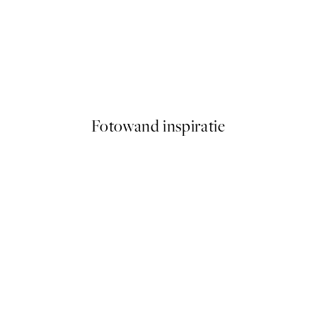
50%*
Amalfi Drive Poster
Vanaf € 9,98
€ 19,95
Fotowand inspiratie