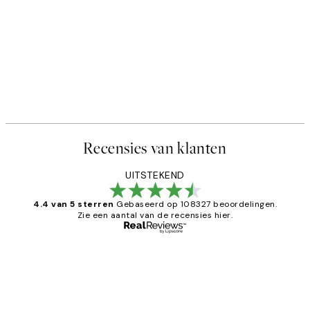
Recensies van klanten
UITSTEKEND
4.4 van 5 sterren
Gebaseerd op 108327 beoordelingen.
Zie een aantal van de recensies hier.
Geverifieerde koper
Recensies
van
Al vaker bij Desenio besteld. Altijd
klanten
tevreden. Goeie kwaliteit en snelle