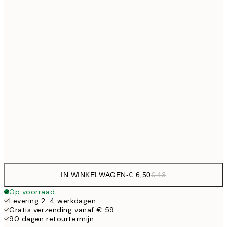
€ 
30x40 cm
€ 1
€ 13
40x50 cm
€ 2
€ 16
50x70 cm
€ 3
€ 24
70x100 cm
Frame
options
IN WINKELWAGEN
-
€ 6,50
€ 13
Op voorraad
Levering 2-4 werkdagen
Gratis verzending vanaf € 59
90 dagen retourtermijn