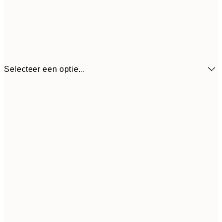
Selecteer een optie...
€ 
21x30 cm