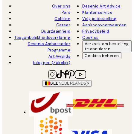
Over ons
Desenio Art Advice
Pers
Klantenservice
Colofon
Volg je bestelling
Career
Aankoopvoorwaarden
Duurzaamheid
Privacybeleid
Toegankelijkheidsverklaring
Cookies
Desenio Ambassador
Verzoek om bestelling
te annuleren
Programme
Cookies beheren
Art Awards
Inloggen (Zakelijk)
BEL
NEDERLANDS