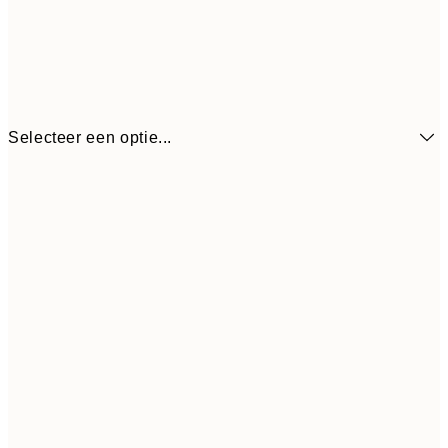
Selecteer een optie...
€ 13
30x40 cm