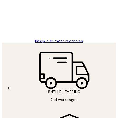
van
Al vaker bij Desenio besteld. Altijd
klanten
tevreden. Goeie kwaliteit en snelle
levering.
25 mei
Janneke M
Bekijk hier meer recensies
SNELLE LEVERING
2-4 werkdagen