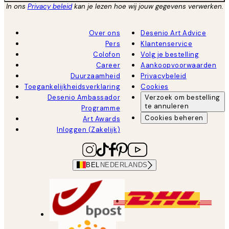
In ons
Privacy beleid
kan je lezen hoe wij jouw gegevens verwerken.
Over ons
Desenio Art Advice
Pers
Klantenservice
Colofon
Volg je bestelling
Career
Aankoopvoorwaarden
Duurzaamheid
Privacybeleid
Toegankelijkheidsverklaring
Cookies
Desenio Ambassador
Verzoek om bestelling
te annuleren
Programme
Cookies beheren
Art Awards
Inloggen (Zakelijk)
BEL
NEDERLANDS