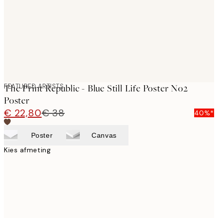
FEATURED ARTISTS
The Print Republic - Blue Still Life Poster No2
Poster
€ 22,80
€ 38
40%*
Poster
Canvas
Kies afmeting