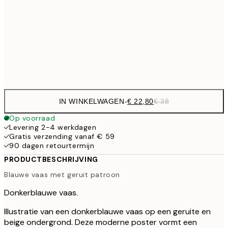
€ 2
€ 22
50x70 cm
Frame
options
IN WINKELWAGEN
-
€ 22,80
€ 38
Op voorraad
Levering 2-4 werkdagen
Gratis verzending vanaf € 59
90 dagen retourtermijn
PRODUCTBESCHRIJVING
Blauwe vaas met geruit patroon
Donkerblauwe vaas.
Illustratie van een donkerblauwe vaas op een geruite en
beige ondergrond. Deze moderne poster vormt een