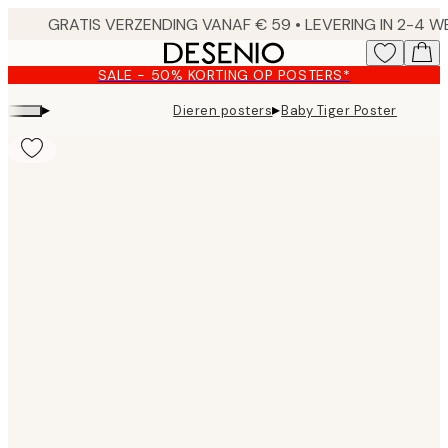
Skip
to
main
SALE - 50% KORTING OP POSTERS*
content.
▸
▸
Dieren posters
Baby Tiger Poster
Product
images