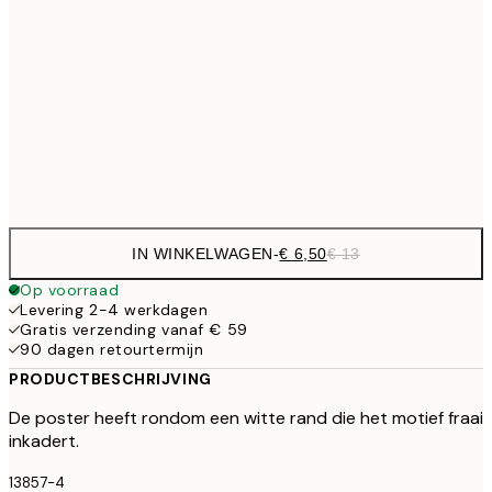
€ 
30x40 cm
€ 1
€ 16
50x70 cm
€ 3
Frame
options
IN WINKELWAGEN
-
€ 6,50
€ 13
Op voorraad
Levering 2-4 werkdagen
Gratis verzending vanaf € 59
90 dagen retourtermijn
PRODUCTBESCHRIJVING
De poster heeft rondom een witte rand die het motief fraai
inkadert.
13857-4