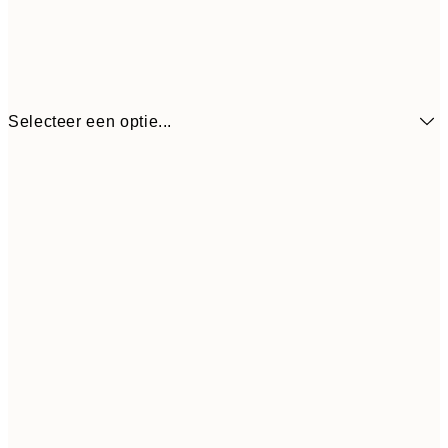
Selecteer een optie...
€ 
21x30 cm