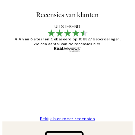
Recensies van klanten
UITSTEKEND
4.4 van 5 sterren
Gebaseerd op 108327 beoordelingen.
Zie een aantal van de recensies hier.
Geverifieerde koper
Recensies
van
Al vaker bij Desenio besteld. Altijd
klanten
tevreden. Goeie kwaliteit en snelle
levering.
25 mei
Janneke M
Bekijk hier meer recensies