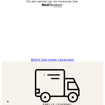
Zie een aantal van de recensies hier.
Geverifieerde koper
Recensies
van
Al vaker bij Desenio besteld. Altijd
klanten
tevreden. Goeie kwaliteit en snelle
levering.
25 mei
Janneke M
Bekijk hier meer recensies
SNELLE LEVERING