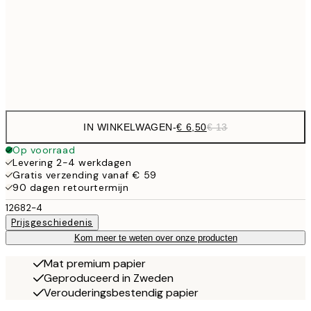
€ 
30x40 cm
€ 1
Frame
options
IN WINKELWAGEN
-
€ 6,50
€ 13
Op voorraad
Levering 2-4 werkdagen
Gratis verzending vanaf € 59
90 dagen retourtermijn
12682-4
Prijsgeschiedenis
Kom meer te weten over onze producten
Mat premium papier
Geproduceerd in Zweden
Verouderingsbestendig papier