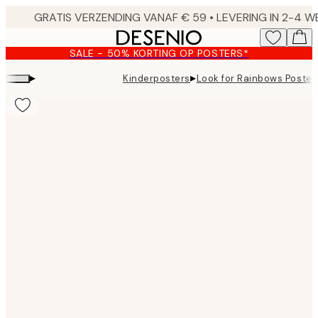
Skip
to
main
SALE - 50% KORTING OP POSTERS*
content.
▸
▸
Kinderposters
Look for Rainbows Poster
Product
images