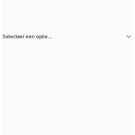
Selecteer een optie...
€ 
21x30 cm