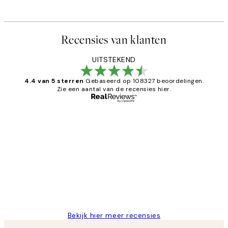
Recensies van klanten
UITSTEKEND
4.4 van 5 sterren
Gebaseerd op 108327 beoordelingen.
Zie een aantal van de recensies hier.
Geverifieerde koper
Recensies
van
Al vaker bij Desenio besteld. Altijd
klanten
tevreden. Goeie kwaliteit en snelle
levering.
25 mei
Janneke M
Bekijk hier meer recensies