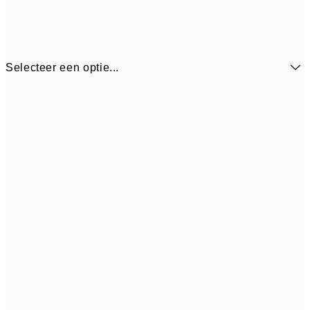
Selecteer een optie...
€ 17
50x70 cm
€ 5