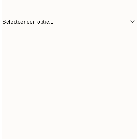
Selecteer een optie...
€ 
50x70 cm
€ 2