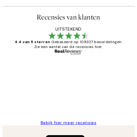
Recensies van klanten
UITSTEKEND
4.4 van 5 sterren
Gebaseerd op 108327 beoordelingen.
Zie een aantal van de recensies hier.
Geverifieerde koper
Recensies
van
Al vaker bij Desenio besteld. Altijd
klanten
tevreden. Goeie kwaliteit en snelle
levering.
25 mei
Janneke M
Bekijk hier meer recensies