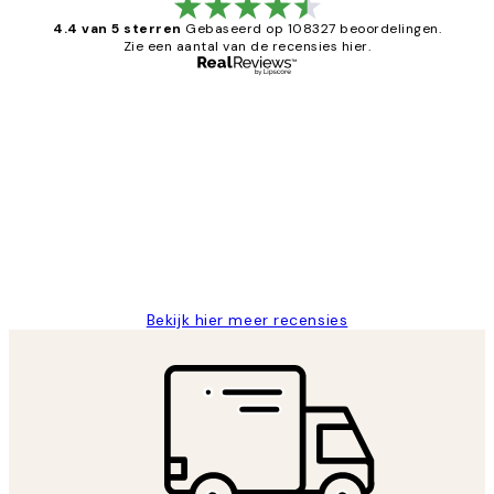
4.4 van 5 sterren
Gebaseerd op 108327 beoordelingen.
Zie een aantal van de recensies hier.
Geverifieerde koper
Recensies
van
Al vaker bij Desenio besteld. Altijd
klanten
tevreden. Goeie kwaliteit en snelle
levering.
25 mei
Janneke M
Bekijk hier meer recensies