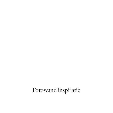
50%*
Frida Floral 1 Poster
Vanaf € 6,50
€ 13
Fotowand inspiratie