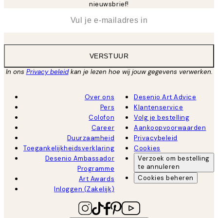
nieuwsbrief!
*
E-mail
VERSTUUR
In ons
Privacy beleid
kan je lezen hoe wij jouw gegevens verwerken.
Over ons
Desenio Art Advice
Pers
Klantenservice
Colofon
Volg je bestelling
Career
Aankoopvoorwaarden
Duurzaamheid
Privacybeleid
Toegankelijkheidsverklaring
Cookies
Desenio Ambassador
Verzoek om bestelling
te annuleren
Programme
Cookies beheren
Art Awards
Inloggen (Zakelijk)