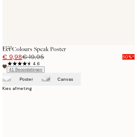
SS25
Let Colours Speak Poster
€ 9,98
€ 19,95
50%*
4.6
41
Beoordelingen
Poster
Canvas
Kies afmeting