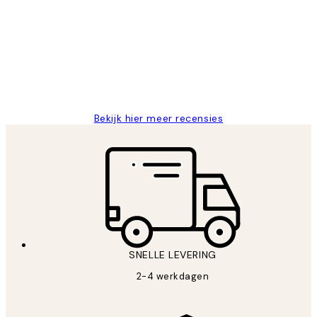
van
Al vaker bij Desenio besteld. Altijd
klanten
tevreden. Goeie kwaliteit en snelle
levering.
25 mei
Janneke M
Bekijk hier meer recensies
SNELLE LEVERING
2-4 werkdagen