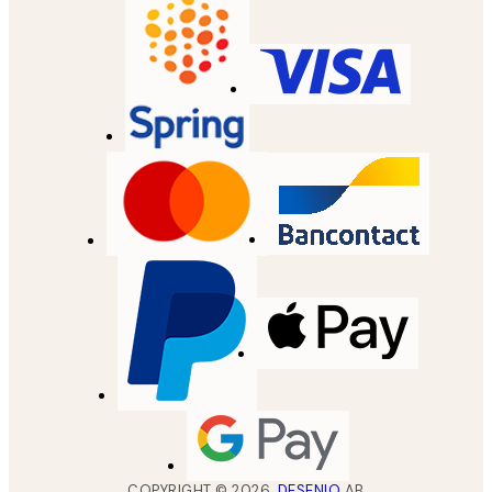
COPYRIGHT ©
2026
,
DESENIO
AB