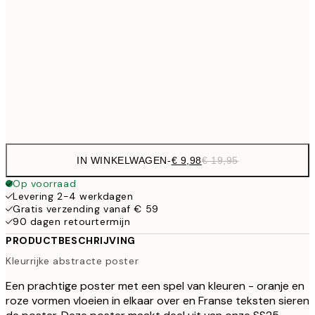
€ 16
50x70 cm
€ 3
€ 24
70x100 cm
Frame
options
IN WINKELWAGEN
-
€ 9,98
€ 19,95
Op voorraad
Levering 2-4 werkdagen
Gratis verzending vanaf € 59
90 dagen retourtermijn
PRODUCTBESCHRIJVING
Kleurrijke abstracte poster
Een prachtige poster met een spel van kleuren - oranje en
roze vormen vloeien in elkaar over en Franse teksten sieren