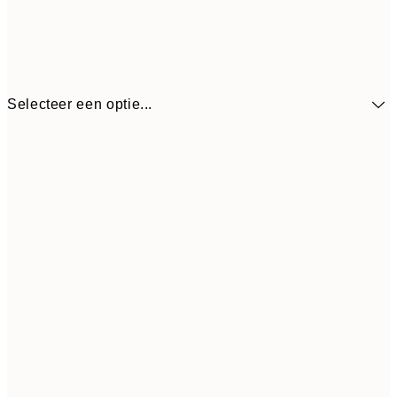
Selecteer een optie...
€ 
30x40 cm
€ 1