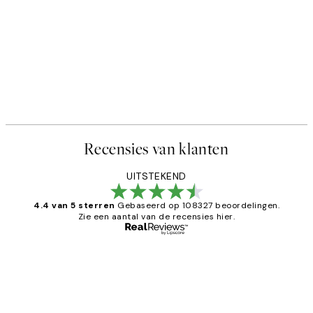
Recensies van klanten
UITSTEKEND
4.4 van 5 sterren
Gebaseerd op 108327 beoordelingen.
Zie een aantal van de recensies hier.
Geverifieerde koper
Recensies
van
Al vaker bij Desenio besteld. Altijd
klanten
tevreden. Goeie kwaliteit en snelle