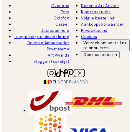
Over ons
Desenio Art Advice
Pers
Klantenservice
Colofon
Volg je bestelling
Career
Aankoopvoorwaarden
Duurzaamheid
Privacybeleid
Toegankelijkheidsverklaring
Cookies
Desenio Ambassador
Verzoek om bestelling
te annuleren
Programme
Cookies beheren
Art Awards
Inloggen (Zakelijk)
BEL
NEDERLANDS